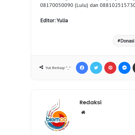
08170050090 (Lulu) dan 0881025157301
Editor: Yulia
Donasi
Facebook
Twitter
Pinterest
Messenger
Yuk Berbagi ^_^
Redaksi
W
e
b
s