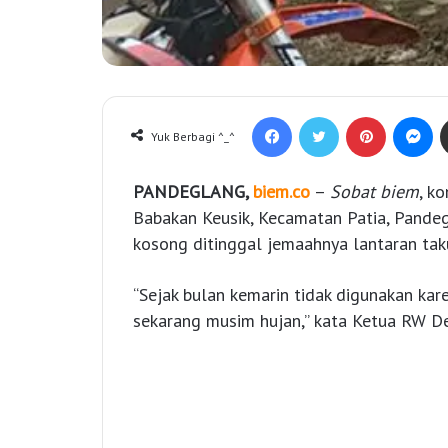
Facebook
Twitter
Pinterest
Messenger
Yuk Berbagi ^_^
PANDEGLANG,
biem.co
–
S
obat biem
, k
Babakan Keusik, Kecamatan Patia, Pande
kosong ditinggal jemaahnya lantaran ta
“Sejak bulan kemarin tidak digunakan ka
sekarang musim hujan,” kata Ketua RW De