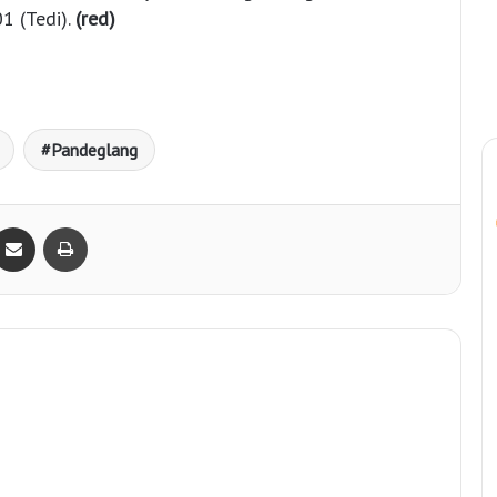
 (Tedi).
(red)
Pandeglang
Bagikan lewat e-Mail
Print