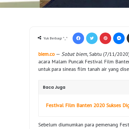
Facebook
Twitter
Pinterest
Messenger
Yuk Berbagi ^_^
biem.co
—
Sobat biem
, Sabtu (7/11/2020
acara Malam Puncak Festival Film Bante
untuk para sineas film tanah air yang di
Baca Juga
Festival Film Banten 2020 Sukses Dig
Sebelum diumumkan para pemenang Festi