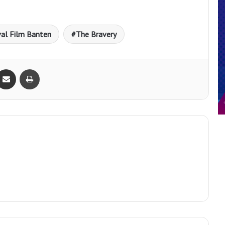
val Film Banten
The Bravery
Bagikan lewat e-Mail
Print