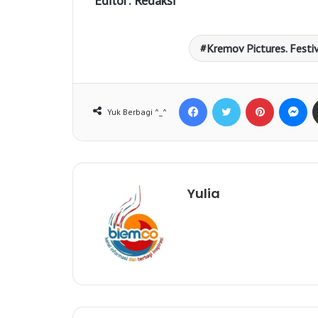
Editor: Redaksi
Kremov Pictures. Festi
Facebook
Twitter
Pinterest
Messenger
Yuk Berbagi ^_^
Yulia