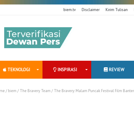
biem.tv
Disclaimer
Kirim Tulisan
TEKNOLOGI
INSPIRASI
REVIEW
me
/
biem
/
The Bravery Team
/
The Bravery: Malam Puncak Festival Film Bante