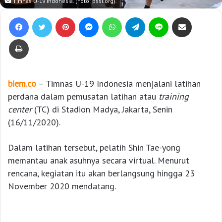
Timnas U-19 Indonesia. (Foto: pssi.org).
Facebook
Twitter
Pinterest
Messenger
WhatsApp
Telegram
Line
Bagikan lewat e-Mail
Print
biem.co
– Timnas U-19 Indonesia menjalani latihan
perdana dalam pemusatan latihan atau
training
center
(TC) di Stadion Madya, Jakarta, Senin
(16/11/2020).
Dalam latihan tersebut, pelatih Shin Tae-yong
memantau anak asuhnya secara virtual. Menurut
rencana, kegiatan itu akan berlangsung hingga 23
November 2020 mendatang.