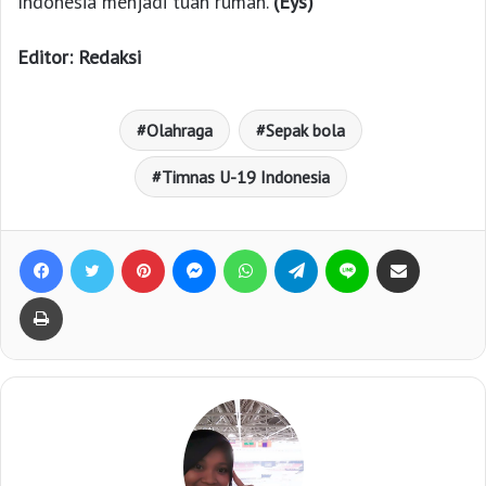
Indonesia menjadi tuan rumah.
(Eys)
Editor: Redaksi
Olahraga
Sepak bola
Timnas U-19 Indonesia
Facebook
Twitter
Pinterest
Messenger
WhatsApp
Telegram
Line
Bagikan lewat e-Mail
Print