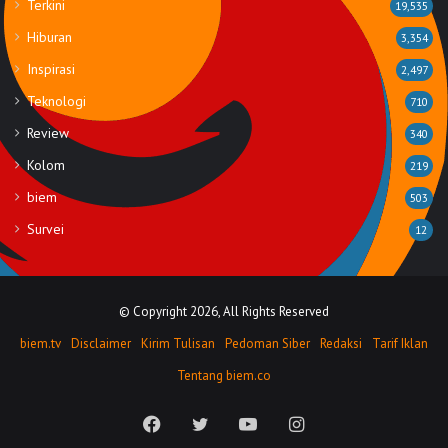
Terkini
19,535
Hiburan
3,354
Inspirasi
2,497
Teknologi
710
Review
340
Kolom
219
biem
503
Survei
12
© Copyright 2026, All Rights Reserved
biem.tv
Disclaimer
Kirim Tulisan
Pedoman Siber
Redaksi
Tarif Iklan
Tentang biem.co
Facebook
Twitter
YouTube
Instagram