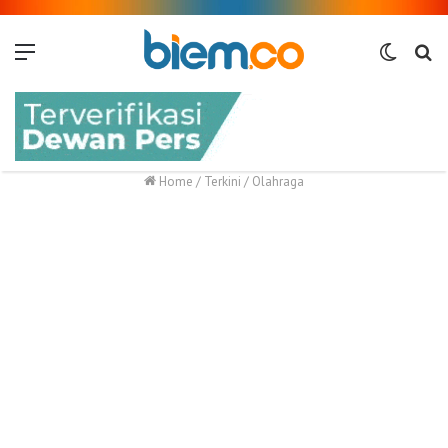
Menu
Switch
Me
skin
Home
/
Terkini
/
Olahraga