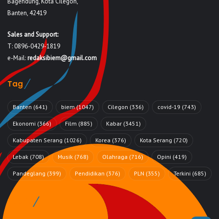
Bagendung, Kota Cilegon,
Banten, 42419
Sales and Support:
T: 0896-0429-1819
e-Mail:
redaksibiem@gmail.com
Tag
Banten
(641)
biem
(1047)
Cilegon
(336)
covid-19
(743)
Ekonomi
(366)
Film
(885)
Kabar
(3451)
Kabupaten Serang
(1026)
Korea
(376)
Kota Serang
(720)
Lebak
(708)
Musik
(768)
Olahraga
(716)
Opini
(419)
Pandeglang
(399)
Pendidikan
(376)
PLN
(355)
Terkini
(685)
Rubrik