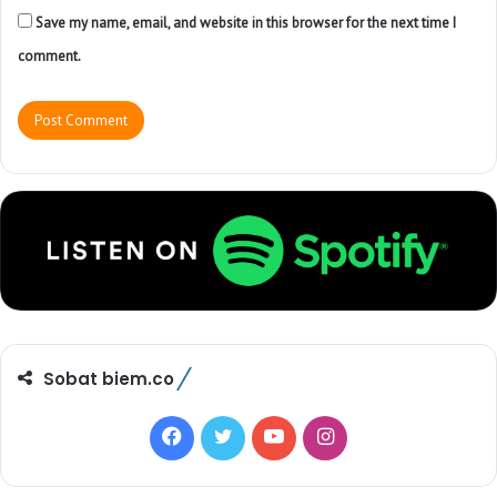
Save my name, email, and website in this browser for the next time I
comment.
Sobat biem.co
F
T
Y
I
a
w
o
n