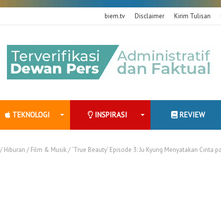
biem.tv
Disclaimer
Kirim Tulisan
TEKNOLOGI
INSPIRASI
REVIEW
/
Hiburan
/
Film & Musik
/
‘True Beauty’ Episode 3: Ju Kyung Menyatakan Cinta p