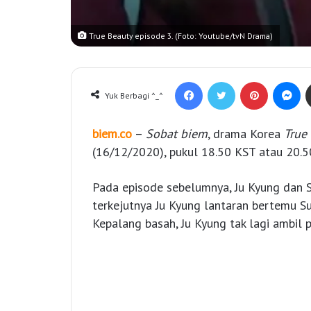
True Beauty episode 3. (Foto: Youtube/tvN Drama)
Facebook
Twitter
Pinterest
Messenger
Yuk Berbagi ^_^
biem.co
–
Sobat biem
, drama Korea
True
(16/12/2020), pukul 18.50 KST atau 20.5
Pada episode sebelumnya, Ju Kyung dan S
terkejutnya Ju Kyung lantaran bertemu S
Kepalang basah, Ju Kyung tak lagi ambil p