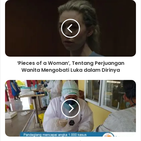
s
i
t
e
‘Pieces of a Woman’, Tentang Perjuangan
Wanita Mengobati Luka dalam Dirinya