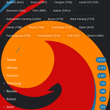
Banten
(641)
biem
(1047)
Cilegon
(336)
covid-19
(743)
Ekonomi
(366)
Film
(885)
Kabar
(3451)
Kabupaten Serang
(1026)
Korea
(376)
Kota Serang
(720)
Lebak
(708)
Musik
(768)
Olahraga
(716)
Opini
(419)
Pandeglang
(399)
Pendidikan
(376)
PLN
(355)
Terkini
(685)
Rubrik
Terkini
19,535
Hiburan
3,354
Inspirasi
2,497
Teknologi
710
Review
340
Kolom
219
biem
503