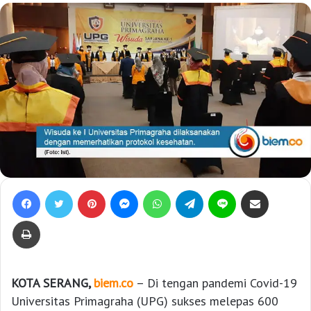
Facebook
Twitter
Pinterest
Messenger
WhatsApp
Telegram
Line
Bagikan lewat e-Mail
Print
KOTA SERANG,
biem.co
– Di tengan pandemi Covid-19
Universitas Primagraha (UPG) sukses melepas 600