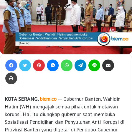
Facebook
Twitter
Pinterest
Messenger
WhatsApp
Telegram
Line
Bagikan lewat e-Mail
Print
KOTA SERANG,
biem.co
— Gubernur Banten, Wahidin
Halim (WH) mengajak semua pihak untuk melawan
korupsi. Hal itu diungkap gubernur saat membuka
Sosialisasi Pendidikan dan Penyuluhan Anti Korupsi di
Provinsi Banten yang digelar di Pendopo Gubernur