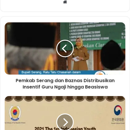
W
e
b
s
i
t
e
Pemkab Serang dan Baznas Distribusikan
Insentif Guru Ngaji hingga Beasiswa