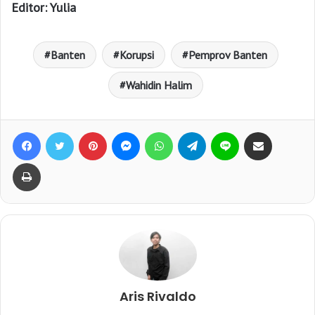
Editor: Yulia
Banten
Korupsi
Pemprov Banten
Wahidin Halim
Facebook
Twitter
Pinterest
Messenger
WhatsApp
Telegram
Line
Bagikan lewat e-Mail
Print
Aris Rivaldo