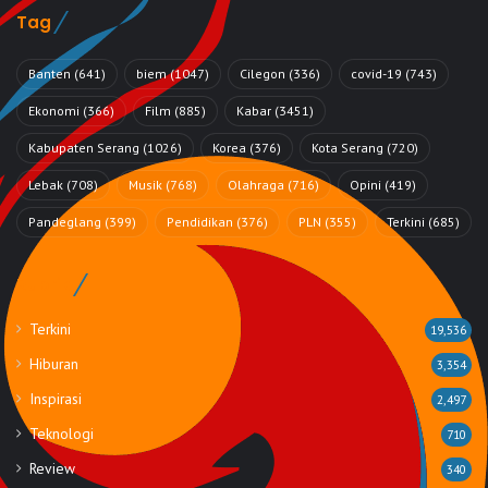
Tag
Banten
(641)
biem
(1047)
Cilegon
(336)
covid-19
(743)
Ekonomi
(366)
Film
(885)
Kabar
(3451)
Kabupaten Serang
(1026)
Korea
(376)
Kota Serang
(720)
Lebak
(708)
Musik
(768)
Olahraga
(716)
Opini
(419)
Pandeglang
(399)
Pendidikan
(376)
PLN
(355)
Terkini
(685)
Rubrik
Terkini
19,536
Hiburan
3,354
Inspirasi
2,497
Teknologi
710
Review
340