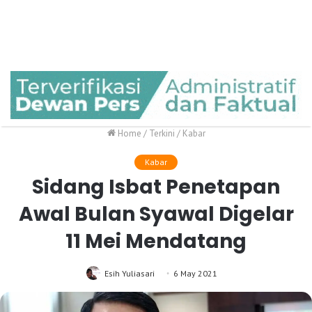
Home
/
Terkini
/
Kabar
Kabar
Sidang Isbat Penetapan
Awal Bulan Syawal Digelar
11 Mei Mendatang
Esih Yuliasari
6 May 2021