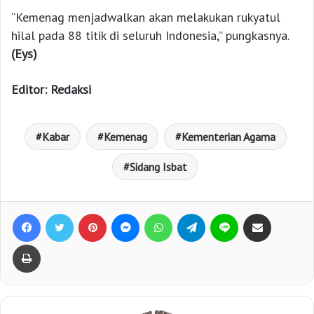
“Kemenag menjadwalkan akan melakukan rukyatul
hilal pada 88 titik di seluruh Indonesia,” pungkasnya.
(Eys)
Editor: Redaksi
Kabar
Kemenag
Kementerian Agama
Sidang Isbat
Facebook
Twitter
Pinterest
Messenger
WhatsApp
Telegram
Line
Bagikan lewat e-Mail
Print