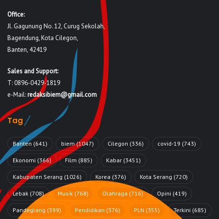
Office:
Jl. Gagunung No. 12, Curug Sekolah,
Bagendung, Kota Cilegon,
Banten, 42419
Sales and Support:
T: 0896-0429-1819
e-Mail:
redaksibiem@gmail.com
Tag
Banten
(641)
biem
(1047)
Cilegon
(336)
covid-19
(743)
Ekonomi
(366)
Film
(885)
Kabar
(3451)
Kabupaten Serang
(1026)
Korea
(376)
Kota Serang
(720)
Lebak
(708)
Musik
(768)
Olahraga
(716)
Opini
(419)
Pandeglang
(399)
Pendidikan
(376)
PLN
(355)
Terkini
(685)