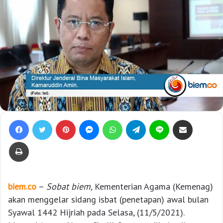
Facebook
Twitter
Pinterest
Messenger
WhatsApp
Telegram
Line
Bagikan lewat e-Mail
Print
biem.co
–
Sobat biem,
Kementerian Agama (Kemenag)
akan menggelar sidang isbat (penetapan) awal bulan
Syawal 1442 Hijriah pada Selasa, (11/5/2021).