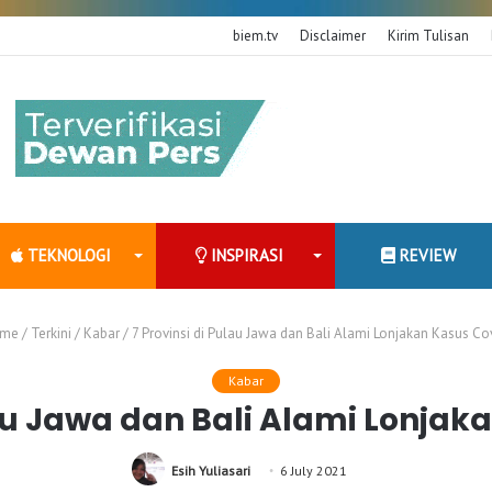
biem.tv
Disclaimer
Kirim Tulisan
TEKNOLOGI
INSPIRASI
REVIEW
me
/
Terkini
/
Kabar
/
7 Provinsi di Pulau Jawa dan Bali Alami Lonjakan Kasus Co
Kabar
lau Jawa dan Bali Alami Lonjak
Esih Yuliasari
6 July 2021