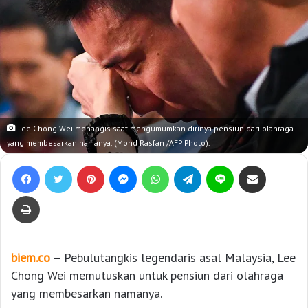
Lee Chong Wei menangis saat mengumumkan dirinya pensiun dari olahraga
yang membesarkan namanya. (Mohd Rasfan /AFP Photo).
Facebook
Twitter
Pinterest
Messenger
WhatsApp
Telegram
Line
Bagikan lewat e-Mail
Print
biem.co
– Pebulutangkis legendaris asal Malaysia, Lee
Chong Wei memutuskan untuk pensiun dari olahraga
yang membesarkan namanya.