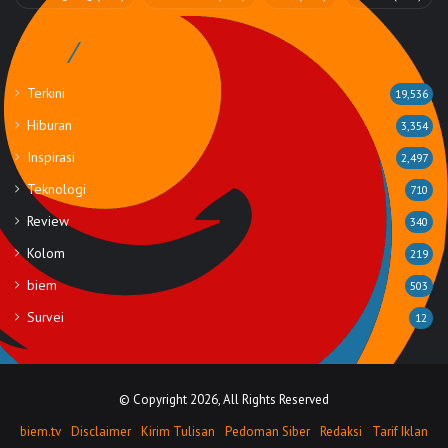
Rubrik
Terkini
19,536
Hiburan
3,354
Inspirasi
2,497
Teknologi
710
Review
340
Kolom
219
biem
503
Survei
12
© Copyright 2026, All Rights Reserved
biem.tv
Disclaimer
Kirim Tulisan
Pedoman Siber
Redaksi
Tarif Iklan