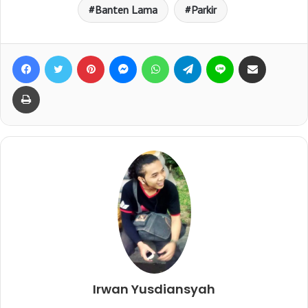
Banten Lama
Parkir
Facebook
Twitter
Pinterest
Messenger
WhatsApp
Telegram
Line
Bagikan lewat e-Mail
Print
Irwan Yusdiansyah