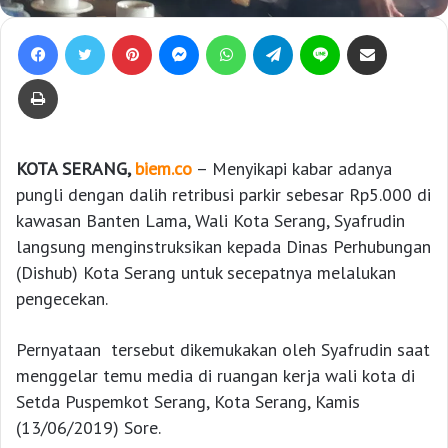
Facebook
Twitter
Pinterest
Messenger
WhatsApp
Telegram
Line
Bagikan lewat e-Mail
Print
KOTA SERANG,
biem.co
– Menyikapi kabar adanya
pungli dengan dalih retribusi parkir sebesar Rp5.000 di
kawasan Banten Lama, Wali Kota Serang, Syafrudin
langsung menginstruksikan kepada Dinas Perhubungan
(Dishub) Kota Serang untuk secepatnya melalukan
pengecekan.
Pernyataan tersebut dikemukakan oleh Syafrudin saat
menggelar temu media di ruangan kerja wali kota di
Setda Puspemkot Serang, Kota Serang, Kamis
(13/06/2019) Sore.