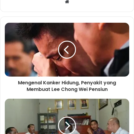
W
e
b
s
i
t
e
Mengenal Kanker Hidung, Penyakit yang
Membuat Lee Chong Wei Pensiun