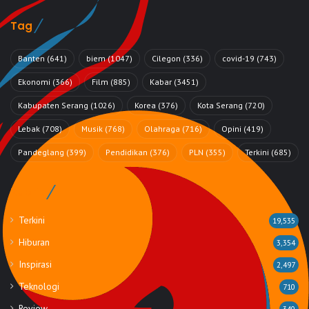
Tag
Banten
(641)
biem
(1047)
Cilegon
(336)
covid-19
(743)
Ekonomi
(366)
Film
(885)
Kabar
(3451)
Kabupaten Serang
(1026)
Korea
(376)
Kota Serang
(720)
Lebak
(708)
Musik
(768)
Olahraga
(716)
Opini
(419)
Pandeglang
(399)
Pendidikan
(376)
PLN
(355)
Terkini
(685)
Rubrik
Terkini
19,535
Hiburan
3,354
Inspirasi
2,497
Teknologi
710
Review
340