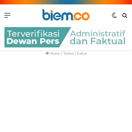
Menu
Switch
Me
skin
Home
/
Terkini
/
Kabar