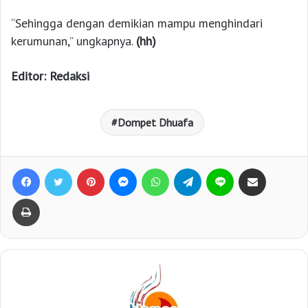
“Sehingga dengan demikian mampu menghindari
kerumunan,” ungkapnya.
(hh)
Editor: Redaksi
Dompet Dhuafa
Facebook
Twitter
Pinterest
Messenger
WhatsApp
Telegram
Line
Bagikan lewat e-Mail
Print