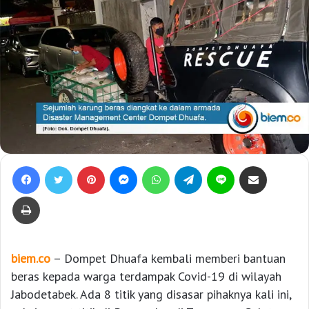
Facebook
Twitter
Pinterest
Messenger
WhatsApp
Telegram
Line
Bagikan lewat e-Mail
Print
biem.co
– Dompet Dhuafa kembali memberi bantuan
beras kepada warga terdampak Covid-19 di wilayah
Jabodetabek. Ada 8 titik yang disasar pihaknya kali ini,