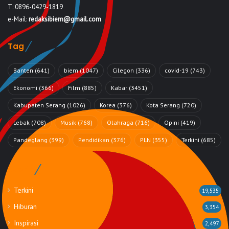
T: 0896-0429-1819
e-Mail:
redaksibiem@gmail.com
Tag
Banten
(641)
biem
(1047)
Cilegon
(336)
covid-19
(743)
Ekonomi
(366)
Film
(885)
Kabar
(3451)
Kabupaten Serang
(1026)
Korea
(376)
Kota Serang
(720)
Lebak
(708)
Musik
(768)
Olahraga
(716)
Opini
(419)
Pandeglang
(399)
Pendidikan
(376)
PLN
(355)
Terkini
(685)
Rubrik
Terkini
19,535
Hiburan
3,354
Inspirasi
2,497