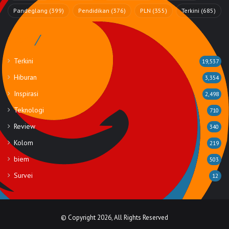
Pandeglang
(399)
Pendidikan
(376)
PLN
(355)
Terkini
(685)
Rubrik
Terkini
19,537
Hiburan
3,354
Inspirasi
2,498
Teknologi
710
Review
340
Kolom
219
biem
503
Survei
12
© Copyright 2026, All Rights Reserved