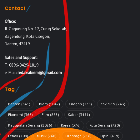
Contact
Office:
Jl. Gagunung No. 12, Curug Sekolah,
Bagendung, Kota Cilegon,
Banten, 42419
Sales and Support:
T: 0896-0429-1819
e-Mail:
redaksibiem@gmail.com
Tag
Banten
(641)
biem
(1047)
Cilegon
(336)
covid-19
(743)
Ekonomi
(366)
Film
(885)
Kabar
(3451)
Kabupaten Serang
(1026)
Korea
(376)
Kota Serang
(720)
Lebak
(708)
Musik
(768)
Olahraga
(716)
Opini
(419)