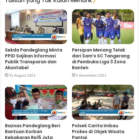
Tulisan yang Tak Kalah Menarik
Sekda Pandeglang Minta
Persipan Menang Telak
PPID Sajikan Informasi
dari Sam’s SC Tangerang
Publik Transparan dan
di Pembuka Liga 3 Zona
Akuntabel
Banten
31 August 2021
5 November 2021
Baznas Pandeglang Beri
Polsek Carita Imbau
Bantuan Korban
Prokes di Objek Wisata
Kebakaran Rp15 Juta
Pantai