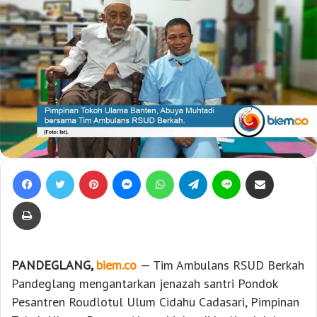
Facebook
Twitter
Pinterest
Messenger
WhatsApp
Telegram
Line
Bagikan lewat e-Mail
Print
PANDEGLANG,
biem.co
— Tim Ambulans RSUD Berkah
Pandeglang mengantarkan jenazah santri Pondok
Pesantren Roudlotul Ulum Cidahu Cadasari, Pimpinan