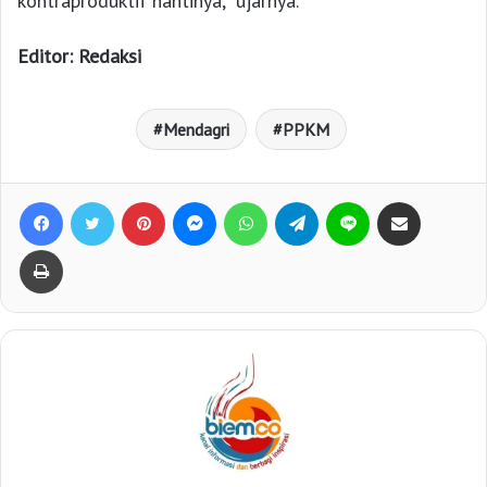
kontraproduktif nantinya,” ujarnya.
Editor: Redaksi
Mendagri
PPKM
Facebook
Twitter
Pinterest
Messenger
WhatsApp
Telegram
Line
Bagikan lewat e-Mail
Print