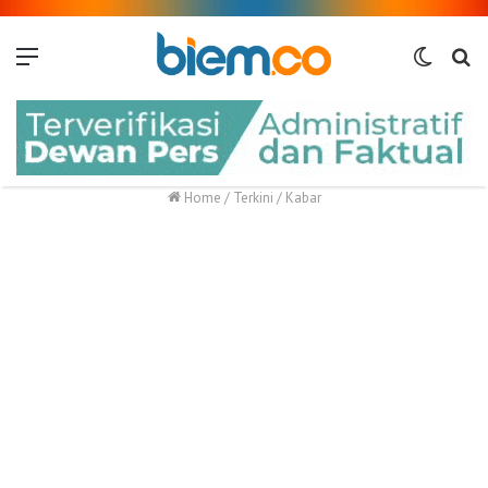
Menu
Switch
Me
skin
Home
/
Terkini
/
Kabar