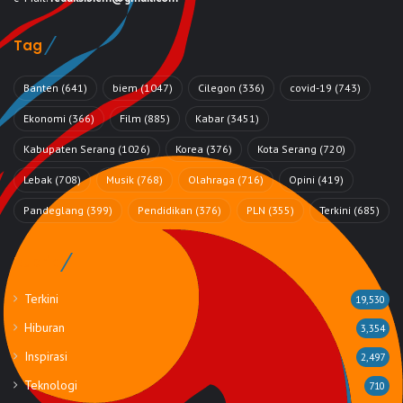
Tag
Banten
(641)
biem
(1047)
Cilegon
(336)
covid-19
(743)
Ekonomi
(366)
Film
(885)
Kabar
(3451)
Kabupaten Serang
(1026)
Korea
(376)
Kota Serang
(720)
Lebak
(708)
Musik
(768)
Olahraga
(716)
Opini
(419)
Pandeglang
(399)
Pendidikan
(376)
PLN
(355)
Terkini
(685)
Rubrik
Terkini
19,530
Hiburan
3,354
Inspirasi
2,497
Teknologi
710