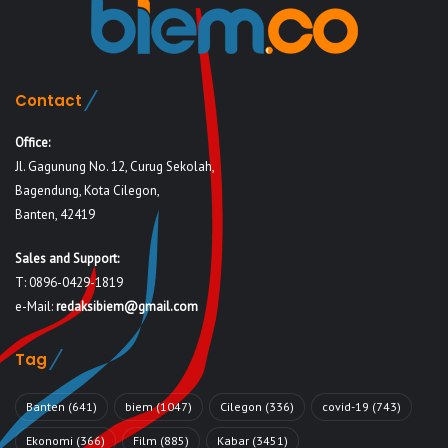
Contact
Office:
Jl. Gagunung No. 12, Curug Sekolah,
Bagendung, Kota Cilegon,
Banten, 42419
Sales and Support:
T: 0896-0429-1819
e-Mail:
redaksibiem@gmail.com
Tag
Banten
(641)
biem
(1047)
Cilegon
(336)
covid-19
(743)
Ekonomi
(366)
Film
(885)
Kabar
(3451)