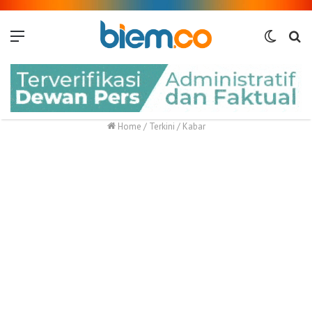
Menu
Switch
Me
skin
Home
/
Terkini
/
Kabar