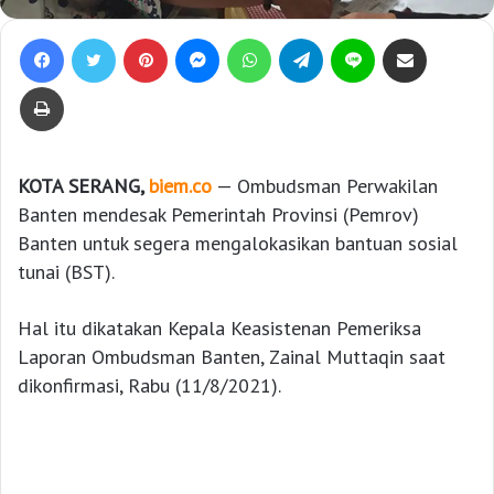
Facebook
Twitter
Pinterest
Messenger
WhatsApp
Telegram
Line
Bagikan lewat e-Mail
Print
KOTA SERANG,
biem.co
— Ombudsman Perwakilan
Banten mendesak Pemerintah Provinsi (Pemrov)
Banten untuk segera mengalokasikan bantuan sosial
tunai (BST).
Hal itu dikatakan Kepala Keasistenan Pemeriksa
Laporan Ombudsman Banten, Zainal Muttaqin saat
dikonfirmasi, Rabu (11/8/2021).