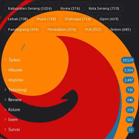
Kabupaten Serang
(1026)
Korea
(376)
Kota Serang
(720)
Lebak
(708)
Musik
(768)
Olahraga
(716)
Opini
(419)
Pandeglang
(399)
Pendidikan
(376)
PLN
(355)
Terkini
(685)
Rubrik
Terkini
19,529
Hiburan
3,354
Inspirasi
2,497
Teknologi
710
Review
340
Kolom
219
biem
502
Survei
12