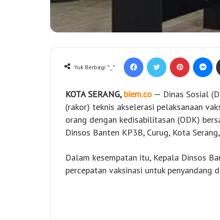
Facebook
Twitter
Pinterest
Messenger
Yuk Berbagi ^_^
KOTA SERANG,
biem.co
— Dinas Sosial (D
(rakor) teknis akselerasi pelaksanaan vak
orang dengan kedisabilitasan (ODK) bers
Dinsos Banten KP3B, Curug, Kota Serang,
Dalam kesempatan itu, Kepala Dinsos B
percepatan vaksinasi untuk penyandang di