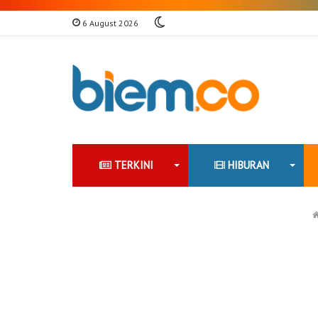
Switch
6 August 2026
skin
TERKINI
HIBURAN