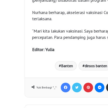
(penyandang) disabilitas dalam program va
Nurhana berharap, akselerasi vaksinasi C
terlaksana.
“Mari kita lakukan vaksinasi. Saya berh
percepatan. Para pendamping juga harus 
Editor: Yulia
Banten
dinsos banten
Facebook
Twitter
Pinterest
Messenger
Yuk Berbagi ^_^