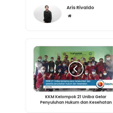
Aris Rivaldo
W
e
b
s
i
t
e
KKM Kelompok 21 Uniba Gelar
Penyuluhan Hukum dan Kesehatan