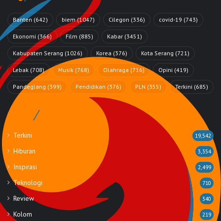
Banten
(642)
biem
(1047)
Cilegon
(336)
covid-19
(743)
Ekonomi
(366)
Film
(885)
Kabar
(3451)
Kabupaten Serang
(1026)
Korea
(376)
Kota Serang
(721)
Lebak
(708)
Musik
(768)
Olahraga
(716)
Opini
(419)
Pandeglang
(399)
Pendidikan
(376)
PLN
(355)
Terkini
(685)
Rubrik
Terkini
19,542
Hiburan
3,354
Inspirasi
2,499
Teknologi
710
Review
340
Kolom
219