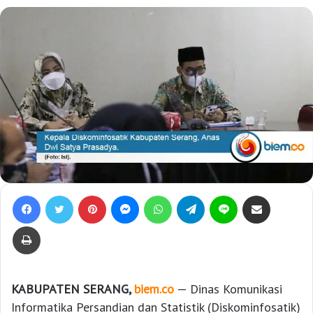
Facebook
Twitter
Pinterest
Messenger
WhatsApp
Telegram
Line
Bagikan lewat e-Mail
Print
KABUPATEN SERANG,
biem.co
— Dinas Komunikasi
Informatika Persandian dan Statistik (Diskominfosatik)