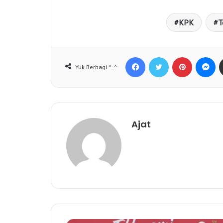
KPK
T
Facebook
Twitter
Pinterest
Messenger
Yuk Berbagi ^_^
Ajat