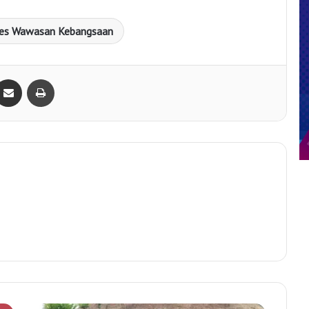
es Wawasan Kebangsaan
Bagikan lewat e-Mail
Print