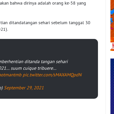
kan bahwa dirinya adalah orang ke-58 yang
ntian ditandatangan sehari sebelum tanggal 30
21).
emberhentian ditanda tangan sehari
021… suum cuique tribuere…
otmantmb
pic.twitter.com/sMAXAMQpdN
o)
September 29, 2021