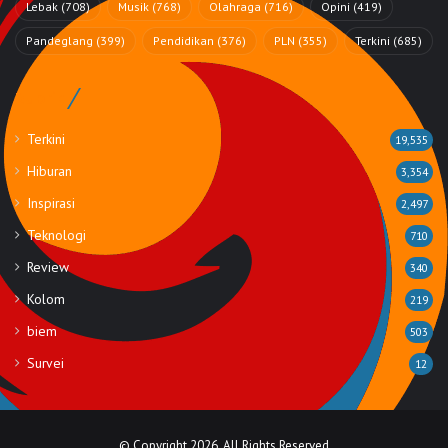
Lebak
(708)
Musik
(768)
Olahraga
(716)
Opini
(419)
Pandeglang
(399)
Pendidikan
(376)
PLN
(355)
Terkini
(685)
Rubrik
Terkini
19,535
Hiburan
3,354
Inspirasi
2,497
Teknologi
710
Review
340
Kolom
219
biem
503
Survei
12
© Copyright 2026, All Rights Reserved