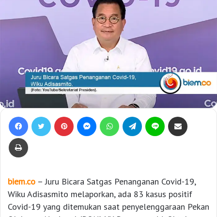
Facebook
Twitter
Pinterest
Messenger
WhatsApp
Telegram
Line
Bagikan lewat e-Mail
Print
biem.co
– Juru Bicara Satgas Penanganan Covid-19,
Wiku Adisasmito melaporkan, ada 83 kasus positif
Covid-19 yang ditemukan saat penyelenggaraan Pekan