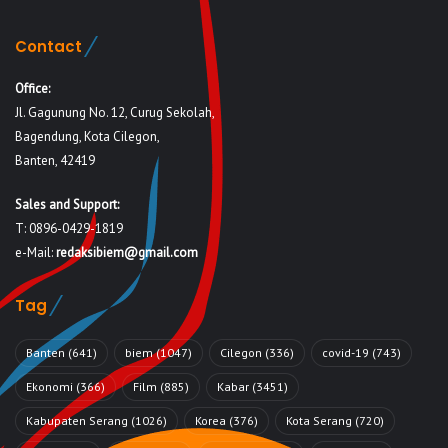
Contact
Office:
Jl. Gagunung No. 12, Curug Sekolah,
Bagendung, Kota Cilegon,
Banten, 42419
Sales and Support:
T: 0896-0429-1819
e-Mail:
redaksibiem@gmail.com
Tag
Banten
(641)
biem
(1047)
Cilegon
(336)
covid-19
(743)
Ekonomi
(366)
Film
(885)
Kabar
(3451)
Kabupaten Serang
(1026)
Korea
(376)
Kota Serang
(720)