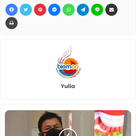
Facebook
Twitter
Pinterest
Messenger
WhatsApp
Telegram
Line
Bagikan lewat e-Mail
Print
Yulia