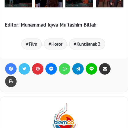
Editor: Muhammad Iqwa Mu'tashim Billah
Film
Horor
Kuntilanak 3
Facebook
Twitter
Pinterest
Messenger
WhatsApp
Telegram
Line
Bagikan lewat e-Mail
Print