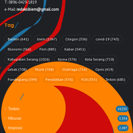
T: 0896-0429-1819
e-Mail:
redaksibiem@gmail.com
Tag
Banten
(641)
biem
(1047)
Cilegon
(336)
covid-19
(743)
Ekonomi
(366)
Film
(885)
Kabar
(3451)
Kabupaten Serang
(1026)
Korea
(376)
Kota Serang
(720)
Lebak
(708)
Musik
(768)
Olahraga
(716)
Opini
(419)
Pandeglang
(399)
Pendidikan
(376)
PLN
(355)
Terkini
(685)
Rubrik
Terkini
19,535
Hiburan
3,354
Inspirasi
2,497