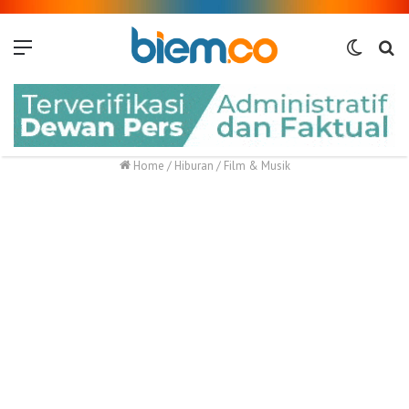
Menu
Switch
Me
skin
Home
/
Hiburan
/
Film & Musik