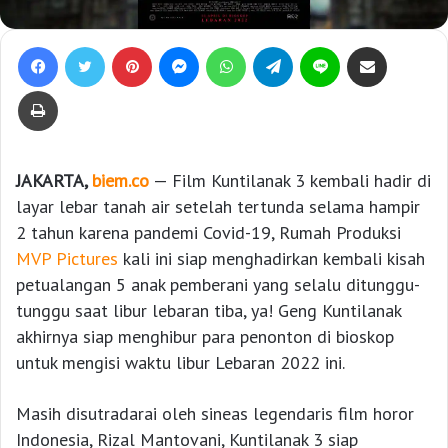
Facebook
Twitter
Pinterest
Messenger
WhatsApp
Telegram
Line
Bagikan lewat e-Mail
Print
JAKARTA,
biem.co
— Film Kuntilanak 3 kembali hadir di
layar lebar tanah air setelah tertunda selama hampir
2 tahun karena pandemi Covid-19, Rumah Produksi
MVP Pictures
kali ini siap menghadirkan kembali kisah
petualangan 5 anak pemberani yang selalu ditunggu-
tunggu saat libur lebaran tiba, ya! Geng Kuntilanak
akhirnya siap menghibur para penonton di bioskop
untuk mengisi waktu libur Lebaran 2022 ini.
Masih disutradarai oleh sineas legendaris film horor
Indonesia, Rizal Mantovani, Kuntilanak 3 siap