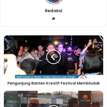
Redaksi
W
e
b
s
i
t
e
Pengunjung Banten Kreatif Festival Membludak