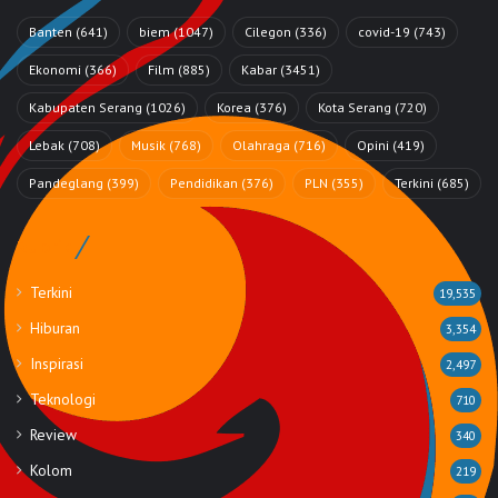
Banten
(641)
biem
(1047)
Cilegon
(336)
covid-19
(743)
Ekonomi
(366)
Film
(885)
Kabar
(3451)
Kabupaten Serang
(1026)
Korea
(376)
Kota Serang
(720)
Lebak
(708)
Musik
(768)
Olahraga
(716)
Opini
(419)
Pandeglang
(399)
Pendidikan
(376)
PLN
(355)
Terkini
(685)
Rubrik
Terkini
19,535
Hiburan
3,354
Inspirasi
2,497
Teknologi
710
Review
340
Kolom
219