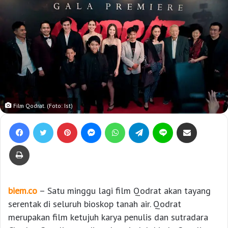
Film Qodrat. (Foto: Ist)
Facebook
Twitter
Pinterest
Messenger
WhatsApp
Telegram
Line
Bagikan lewat e-Mail
Print
biem.co
– Satu minggu lagi film Qodrat akan tayang
serentak di seluruh bioskop tanah air. Qodrat
merupakan film ketujuh karya penulis dan sutradara