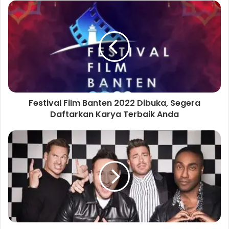
s
i
t
e
Festival Film Banten 2022 Dibuka, Segera
Daftarkan Karya Terbaik Anda