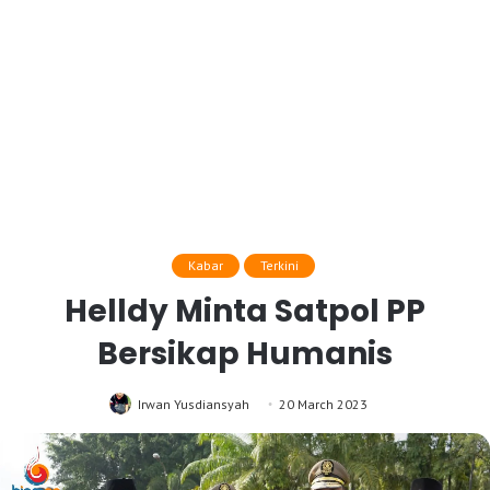
Kabar
Terkini
Helldy Minta Satpol PP
Bersikap Humanis
Irwan Yusdiansyah
20 March 2023