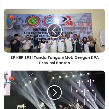
b
s
i
t
e
SP KEP SPSI Tanda Tangani MoU Dengan KPA
Provinsi Banten