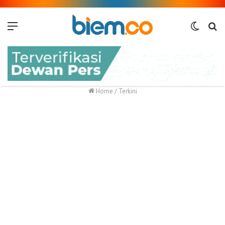
Menu
Switch
Me
skin
Home
/
Terkini