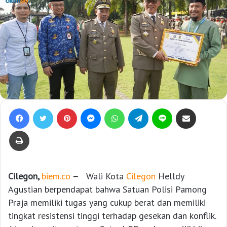
Facebook
Twitter
Pinterest
Messenger
WhatsApp
Telegram
Line
Bagikan lewat e-Mail
Print
Cilegon,
biem.co
–
Wali Kota
Cilegon
Helldy
Agustian berpendapat bahwa Satuan Polisi Pamong
Praja memiliki tugas yang cukup berat dan memiliki
tingkat resistensi tinggi terhadap gesekan dan konflik.