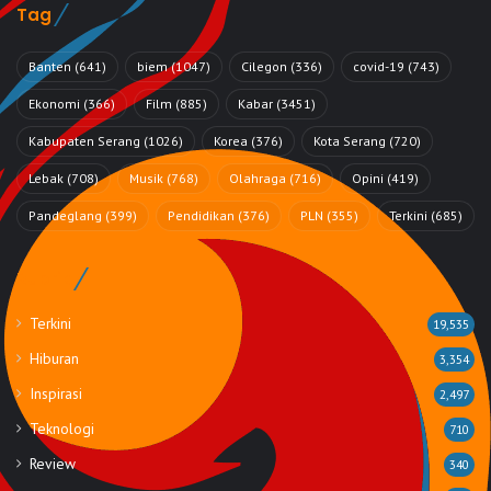
Tag
Banten
(641)
biem
(1047)
Cilegon
(336)
covid-19
(743)
Ekonomi
(366)
Film
(885)
Kabar
(3451)
Kabupaten Serang
(1026)
Korea
(376)
Kota Serang
(720)
Lebak
(708)
Musik
(768)
Olahraga
(716)
Opini
(419)
Pandeglang
(399)
Pendidikan
(376)
PLN
(355)
Terkini
(685)
Rubrik
Terkini
19,535
Hiburan
3,354
Inspirasi
2,497
Teknologi
710
Review
340