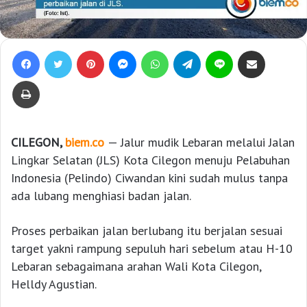
Facebook
Twitter
Pinterest
Messenger
WhatsApp
Telegram
Line
Bagikan lewat e-Mail
Print
CILEGON,
biem.co
— Jalur mudik Lebaran melalui Jalan
Lingkar Selatan (JLS) Kota Cilegon menuju Pelabuhan
Indonesia (Pelindo) Ciwandan kini sudah mulus tanpa
ada lubang menghiasi badan jalan.
Proses perbaikan jalan berlubang itu berjalan sesuai
target yakni rampung sepuluh hari sebelum atau H-10
Lebaran sebagaimana arahan Wali Kota Cilegon,
Helldy Agustian.