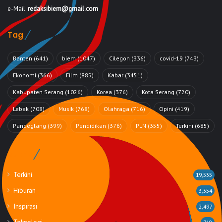
e-Mail:
redaksibiem@gmail.com
Tag
Banten
(641)
biem
(1047)
Cilegon
(336)
covid-19
(743)
Ekonomi
(366)
Film
(885)
Kabar
(3451)
Kabupaten Serang
(1026)
Korea
(376)
Kota Serang
(720)
Lebak
(708)
Musik
(768)
Olahraga
(716)
Opini
(419)
Pandeglang
(399)
Pendidikan
(376)
PLN
(355)
Terkini
(685)
Rubrik
Terkini
19,535
Hiburan
3,354
Inspirasi
2,497
Teknologi