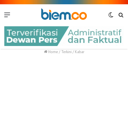
Menu
Switch
Me
skin
Home
/
Terkini
/
Kabar