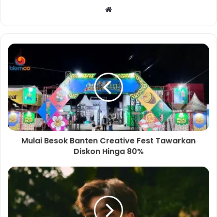
W
e
b
s
i
t
e
Mulai Besok Banten Creative Fest Tawarkan
Diskon Hinga 80%