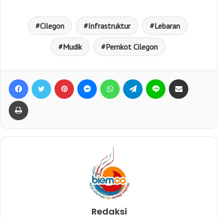
Cilegon
Infrastruktur
Lebaran
Mudik
Pemkot Cilegon
Facebook
Twitter
Pinterest
Messenger
WhatsApp
Telegram
Line
Bagikan lewat e-Mail
Print
Redaksi