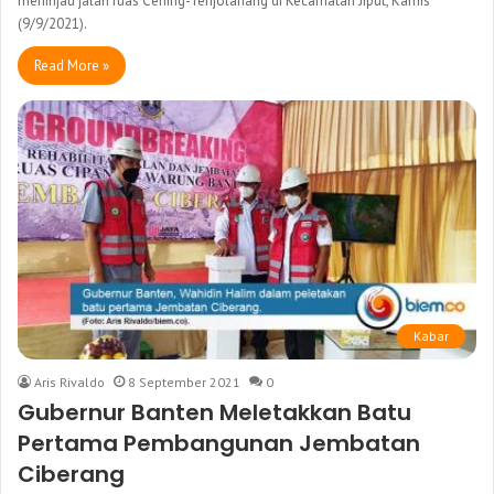
meninjau jalan ruas Cening-Tenjolahang di Kecamatan Jiput, Kamis
(9/9/2021).
Read More »
Kabar
Aris Rivaldo
8 September 2021
0
Gubernur Banten Meletakkan Batu
Pertama Pembangunan Jembatan
Ciberang