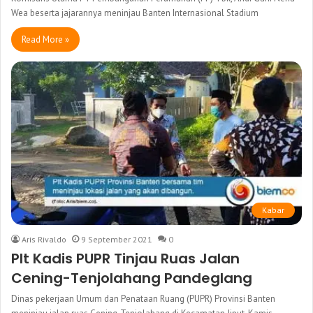
Wea beserta jajarannya meninjau Banten Internasional Stadium
Read More »
Kabar
Aris Rivaldo
9 September 2021
0
Plt Kadis PUPR Tinjau Ruas Jalan
Cening-Tenjolahang Pandeglang
Dinas pekerjaan Umum dan Penataan Ruang (PUPR) Provinsi Banten