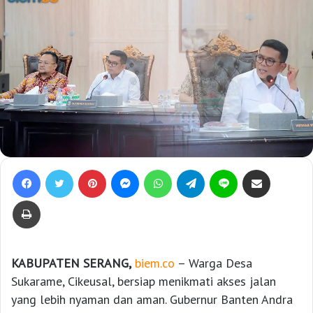
Facebook
Twitter
Pinterest
Messenger
WhatsApp
Telegram
Line
Bagikan lewat e-Mail
Print
KABUPATEN SERANG,
biem.co
– Warga Desa
Sukarame, Cikeusal, bersiap menikmati akses jalan
yang lebih nyaman dan aman. Gubernur Banten Andra