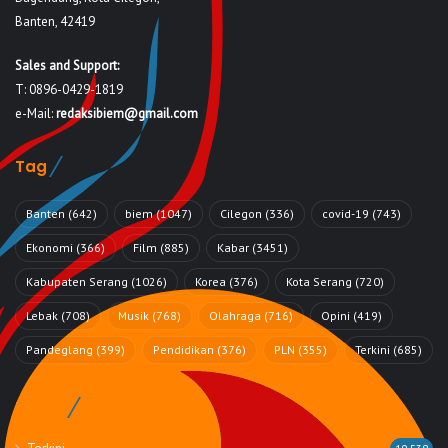
Banten, 42419
Sales and Support:
T: 0896-0429-1819
e-Mail:
redaksibiem@gmail.com
Tag
Banten
(642)
biem
(1047)
Cilegon
(336)
covid-19
(743)
Ekonomi
(366)
Film
(885)
Kabar
(3451)
Kabupaten Serang
(1026)
Korea
(376)
Kota Serang
(720)
Lebak
(708)
Musik
(768)
Olahraga
(716)
Opini
(419)
Pandeglang
(399)
Pendidikan
(376)
PLN
(355)
Terkini
(685)
Rubrik
Terkini