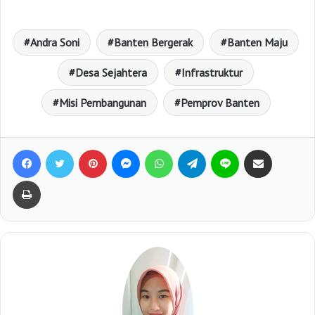
Andra Soni
Banten Bergerak
Banten Maju
Desa Sejahtera
Infrastruktur
Misi Pembangunan
Pemprov Banten
Facebook
Twitter
Pinterest
Messenger
WhatsApp
Telegram
Line
Bagikan lewat e-Mail
Print