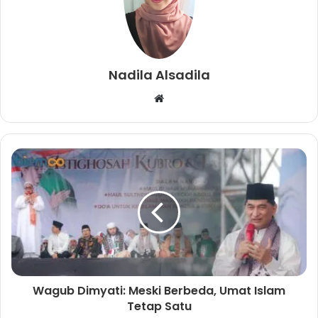
Nadila Alsadila
W
e
b
s
i
t
e
Wagub Dimyati: Meski Berbeda, Umat Islam
Tetap Satu