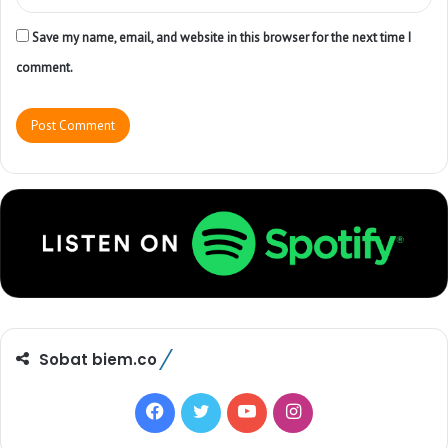
Save my name, email, and website in this browser for the next time I
comment.
Sobat biem.co
F
T
Y
I