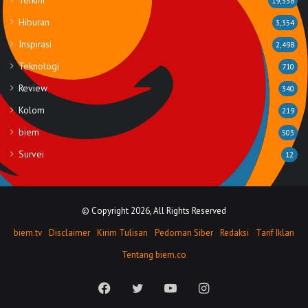
19,538
Hiburan
3,354
Inspirasi
2,498
Teknologi
710
Review
340
Kolom
219
biem
503
Survei
12
© Copyright 2026, All Rights Reserved
biem.tv
Disclaimer
Kirim Tulisan
Pedoman Siber
Redaksi
Tarif Iklan
Tentang biem.co
Facebook
Twitter
YouTube
Instagram