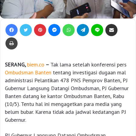
Facebook
Twitter
Pinterest
Messenger
WhatsApp
Telegram
Line
Bagikan lewat e-Mail
Print
SERANG,
biem.co
–
Tak lama setelah konferensi pers
Ombudsman Banten
tentang investigasi dugaan mal
administrasi Pelantikan 478 PNS Pemprov Banten, PJ
Gubernur Langsung Datangi Ombudsman, PJ Gubernur
Banten datang ke kantor Ombudsman Banten, Rabu
(10/5). Tentu hal ini mengagetkan para media yang
belum bubar. Karena tidak ada jadwal kedatangan PJ
Gubernur.
PJ Gubernur Langsung Datangi Ombudsman