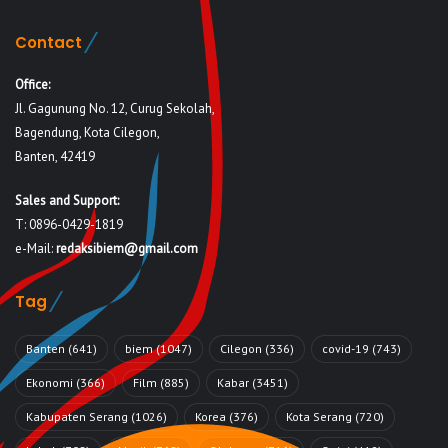
Contact
Office:
Jl. Gagunung No. 12, Curug Sekolah,
Bagendung, Kota Cilegon,
Banten, 42419
Sales and Support:
T: 0896-0429-1819
e-Mail:
redaksibiem@gmail.com
Tag
Banten
(641)
biem
(1047)
Cilegon
(336)
covid-19
(743)
Ekonomi
(366)
Film
(885)
Kabar
(3451)
Kabupaten Serang
(1026)
Korea
(376)
Kota Serang
(720)