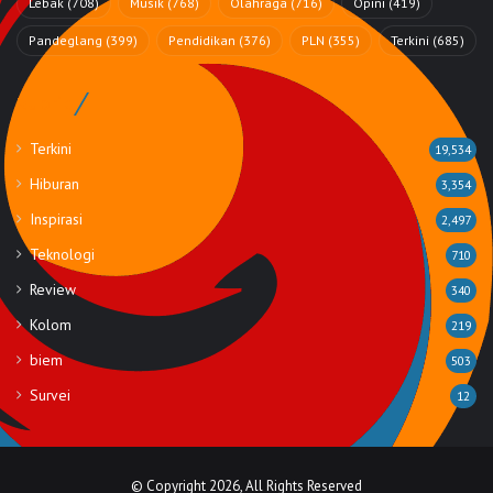
Lebak
(708)
Musik
(768)
Olahraga
(716)
Opini
(419)
Pandeglang
(399)
Pendidikan
(376)
PLN
(355)
Terkini
(685)
Rubrik
Terkini
19,534
Hiburan
3,354
Inspirasi
2,497
Teknologi
710
Review
340
Kolom
219
biem
503
Survei
12
© Copyright 2026, All Rights Reserved