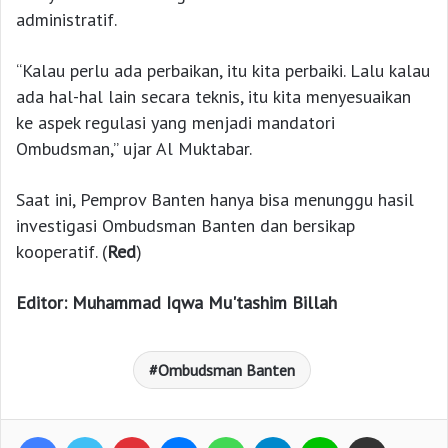
administratif.
“Kalau perlu ada perbaikan, itu kita perbaiki. Lalu kalau
ada hal-hal lain secara teknis, itu kita menyesuaikan
ke aspek regulasi yang menjadi mandatori
Ombudsman,” ujar Al Muktabar.
Saat ini, Pemprov Banten hanya bisa menunggu hasil
investigasi Ombudsman Banten dan bersikap
kooperatif. (
Red
)
Editor: Muhammad Iqwa Mu'tashim Billah
Ombudsman Banten
Facebook
Twitter
Pinterest
Messenger
WhatsApp
Telegram
Line
Bagikan lewat e-Mail