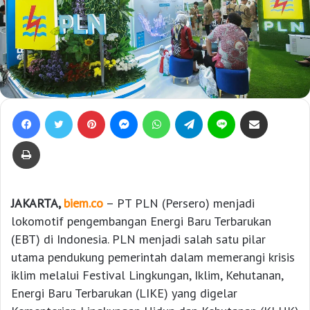
Facebook
Twitter
Pinterest
Messenger
WhatsApp
Telegram
Line
Bagikan lewat e-Mail
Print
JAKARTA,
biem.co
– PT PLN (Persero) menjadi
lokomotif pengembangan Energi Baru Terbarukan
(EBT) di Indonesia. PLN menjadi salah satu pilar
utama pendukung pemerintah dalam memerangi krisis
iklim melalui Festival Lingkungan, Iklim, Kehutanan,
Energi Baru Terbarukan (LIKE) yang digelar