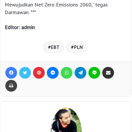
Mewujudkan Net Zero Emissions 2060,” tegas
Darmawan. ***
Editor: admin
EBT
PLN
Facebook
Twitter
Pinterest
Messenger
WhatsApp
Telegram
Line
Bagikan lewat e-Mail
Print