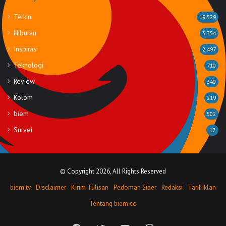
Terkini
19,529
Hiburan
3,354
Inspirasi
2,497
Teknologi
710
Review
340
Kolom
219
biem
502
Survei
12
© Copyright 2026, All Rights Reserved
biem.tv
Disclaimer
Kirim Tulisan
Pedoman Siber
Redaksi
Tarif Iklan
Tentang biem.co