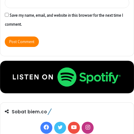
Save my name, email, and website in this browser for the next time I
comment.
Sobat biem.co
F
T
Y
I