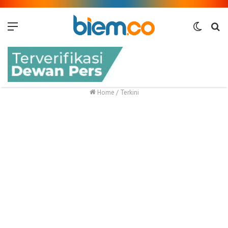
Menu
Switch
Me
skin
Home
/
Terkini