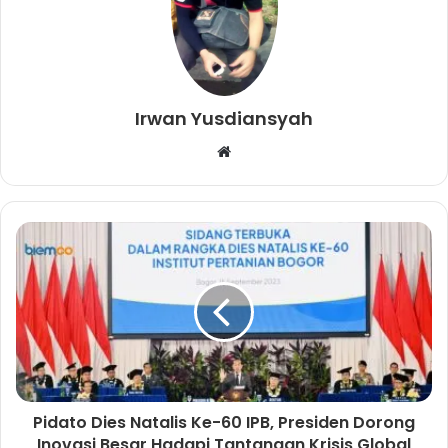
Irwan Yusdiansyah
W
e
b
s
i
t
e
Pidato Dies Natalis Ke-60 IPB, Presiden Dorong
Inovasi Besar Hadapi Tantangan Krisis Global