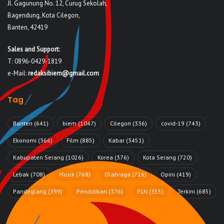
Jl. Gagunung No. 12, Curug Sekolah,
Bagendung, Kota Cilegon,
Banten, 42419
Sales and Support:
T: 0896-0429-1819
e-Mail:
redaksibiem@gmail.com
Tag
Banten
(641)
biem
(1047)
Cilegon
(336)
covid-19
(743)
Ekonomi
(366)
Film
(885)
Kabar
(3451)
Kabupaten Serang
(1026)
Korea
(376)
Kota Serang
(720)
Lebak
(708)
Musik
(768)
Olahraga
(716)
Opini
(419)
Pandeglang
(399)
Pendidikan
(376)
PLN
(355)
Terkini
(685)
Rubrik