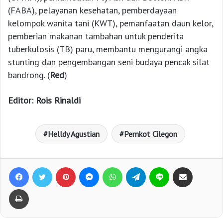
(FABA), pelayanan kesehatan, pemberdayaan
kelompok wanita tani (KWT), pemanfaatan daun kelor,
pemberian makanan tambahan untuk penderita
tuberkulosis (TB) paru, membantu mengurangi angka
stunting dan pengembangan seni budaya pencak silat
bandrong. (
Red
)
Editor: Rois Rinaldi
Helldy Agustian
Pemkot Cilegon
Facebook
Twitter
Pinterest
Messenger
WhatsApp
Telegram
Line
Bagikan lewat e-Mail
Print