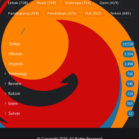
Lebak
(708)
Musik
(768)
Olahraga
(716)
Opini
(419)
Pandeglang
(399)
Pendidikan
(376)
PLN
(355)
Terkini
(685)
Rubrik
Terkini
19,538
Hiburan
3,354
Inspirasi
2,498
Teknologi
710
Review
340
Kolom
219
biem
503
Survei
12
© Copyright 2026, All Rights Reserved