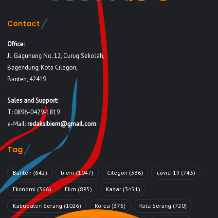
Contact
Office:
Jl. Gagunung No. 12, Curug Sekolah,
Bagendung, Kota Cilegon,
Banten, 42419
Sales and Support:
T: 0896-0429-1819
e-Mail:
redaksibiem@gmail.com
Tag
Banten
(642)
biem
(1047)
Cilegon
(336)
covid-19
(743)
Ekonomi
(366)
Film
(885)
Kabar
(3451)
Kabupaten Serang
(1026)
Korea
(376)
Kota Serang
(720)