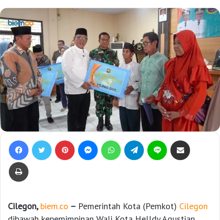
Facebook
Twitter
Pinterest
Messenger
WhatsApp
Telegram
Line
Bagikan lewat e-Mail
Print
Cilegon,
biem.co
–
Pemerintah Kota (Pemkot)
Cilegon
dibawah kepemimpinan Wali Kota Helldy Agustian