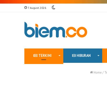
Switch
7 August 2026
skin
TERKINI
HIBURAN
Home
/
Te