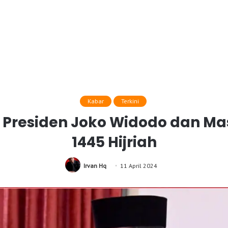
Kabar
Terkini
esiden Joko Widodo dan Masy
1445 Hijriah
Irvan Hq
11 April 2024