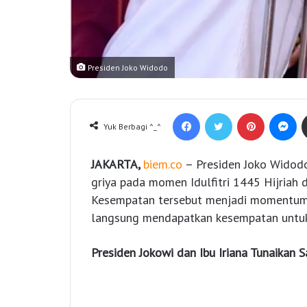
Presiden Joko Widodo
Facebook
Twitter
Pinterest
Messenger
Yuk Berbagi ^_^
JAKARTA,
biem.co
– Presiden Joko Widod
griya pada momen Idulfitri 1445 Hijriah d
Kesempatan tersebut menjadi momentum 
langsung mendapatkan kesempatan untuk
Presiden Jokowi dan Ibu Iriana Tunaikan Sal