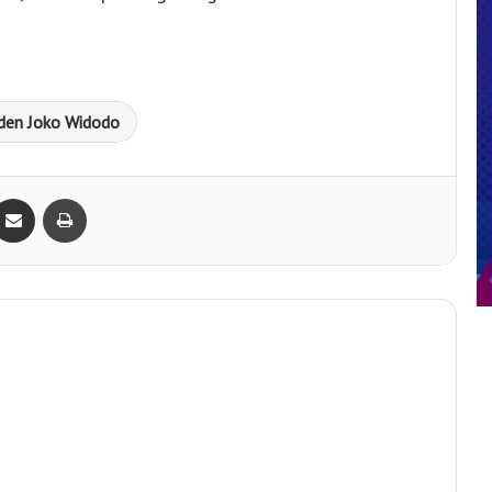
iden Joko Widodo
Bagikan lewat e-Mail
Print