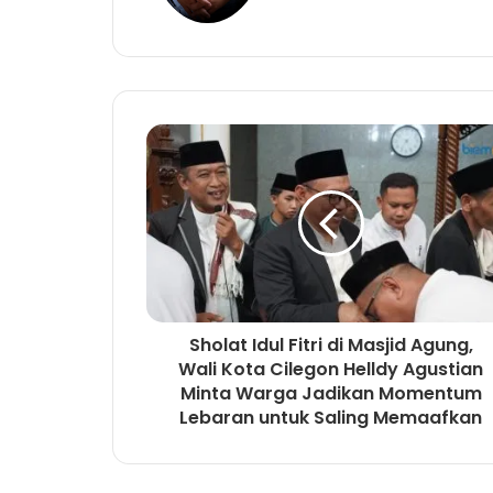
i
b
g
t
o
r
e
o
a
k
m
Sholat Idul Fitri di Masjid Agung,
Wali Kota Cilegon Helldy Agustian
Minta Warga Jadikan Momentum
Lebaran untuk Saling Memaafkan