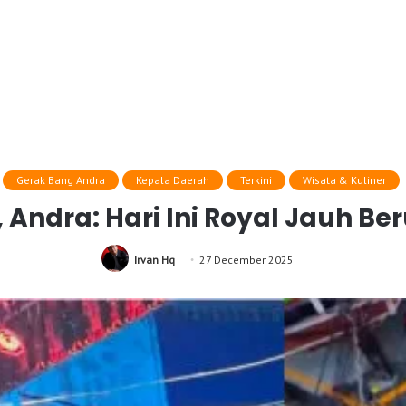
Gerak Bang Andra
Kepala Daerah
Terkini
Wisata & Kuliner
 Andra: Hari Ini Royal Jauh Be
Irvan Hq
27 December 2025