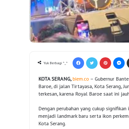
Facebook
Twitter
Pinterest
Messenger
Yuk Berbagi ^_^
KOTA SERANG,
biem.co
– Gubernur Bant
Baroe, di jalan Tirtayasa, Kota Serang,
terkesan, karena Royal Baroe saat ini jauh
Dengan perubahan yang cukup signifikan 
menjadi landmark baru serta ikon perkemb
Kota Serang.