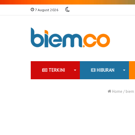
Switch
7 August 2026
skin
TERKINI
HIBURAN
Home
/
biem