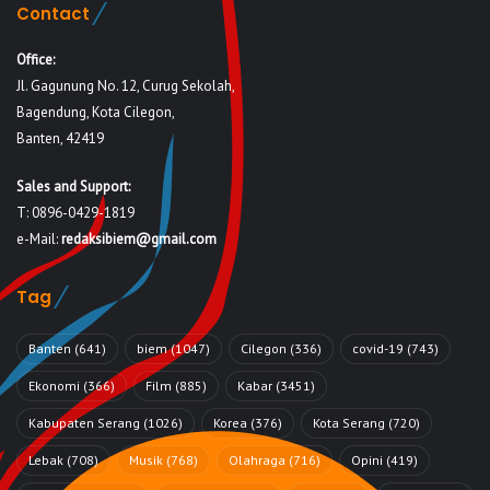
Contact
Office:
Jl. Gagunung No. 12, Curug Sekolah,
Bagendung, Kota Cilegon,
Banten, 42419
Sales and Support:
T: 0896-0429-1819
e-Mail:
redaksibiem@gmail.com
Tag
Banten
(641)
biem
(1047)
Cilegon
(336)
covid-19
(743)
Ekonomi
(366)
Film
(885)
Kabar
(3451)
Kabupaten Serang
(1026)
Korea
(376)
Kota Serang
(720)
Lebak
(708)
Musik
(768)
Olahraga
(716)
Opini
(419)