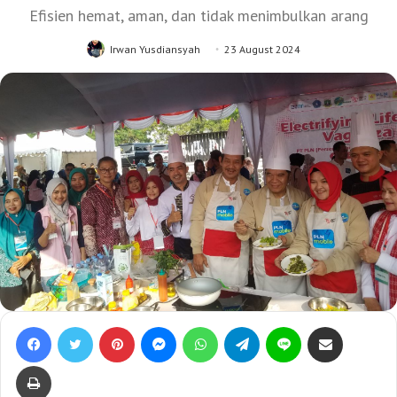
Efisien hemat, aman, dan tidak menimbulkan arang
Irwan Yusdiansyah
23 August 2024
Facebook
Twitter
Pinterest
Messenger
WhatsApp
Telegram
Line
Bagikan lewat e-Mail
Print