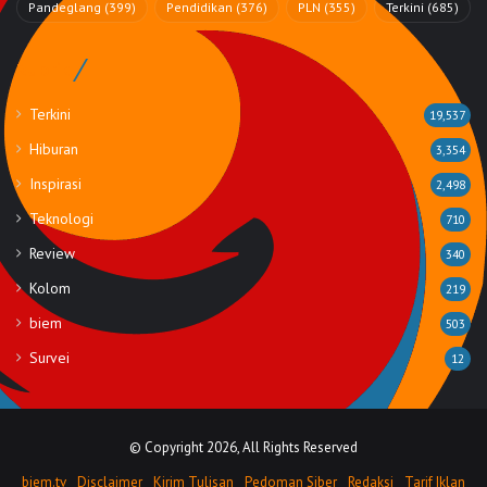
Pandeglang
(399)
Pendidikan
(376)
PLN
(355)
Terkini
(685)
Rubrik
Terkini
19,537
Hiburan
3,354
Inspirasi
2,498
Teknologi
710
Review
340
Kolom
219
biem
503
Survei
12
© Copyright 2026, All Rights Reserved
biem.tv
Disclaimer
Kirim Tulisan
Pedoman Siber
Redaksi
Tarif Iklan