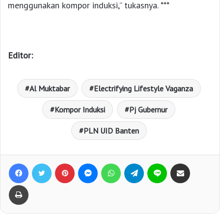
menggunakan kompor induksi,” tukasnya. ***
Editor:
Al Muktabar
Electrifying Lifestyle Vaganza
Kompor Induksi
Pj Gubernur
PLN UID Banten
Facebook
Twitter
Pinterest
Messenger
WhatsApp
Telegram
Line
Bagikan lewat e-Mail
Print