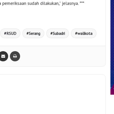
pemeriksaan sudah dilakukan,” jelasnya. ***
RSUD
Serang
Subadri
walikota
Bagikan lewat e-Mail
Print