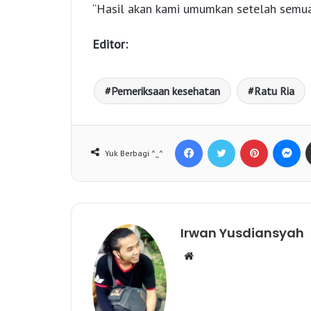
“Hasil akan kami umumkan setelah semua 
Editor:
Pemeriksaan kesehatan
Ratu Ria
Facebook
Twitter
Pinterest
Messenger
Yuk Berbagi ^_^
Irwan Yusdiansyah
W
e
b
s