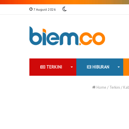
Switch
7 August 2026
skin
TERKINI
HIBURAN
Home
/
Terkini
/
Kab