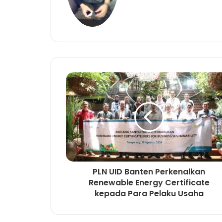
i
t
e
PLN UID Banten Perkenalkan
Renewable Energy Certificate
kepada Para Pelaku Usaha