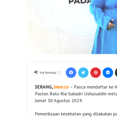
Facebook
Twitter
Pinterest
Messenger
Yuk Berbagi ^_^
SERANG,
biem.co
– Pasca mendaftar ke 
Paslon Ratu Ria-Subadri Ushuluddin mel
Jumat 30 Agustus 2024.
Pemeriksaan kesehatan yang dilakukan pa