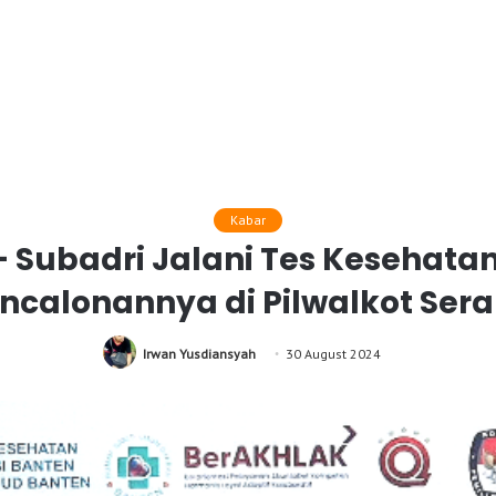
Kabar
– Subadri Jalani Tes Kesehata
ncalonannya di Pilwalkot Ser
Irwan Yusdiansyah
30 August 2024