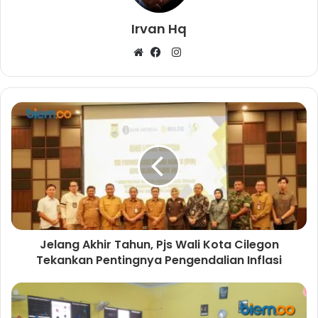
Irvan Hq
I
W
F
n
e
a
s
b
c
t
s
e
a
i
b
g
t
o
r
e
o
a
k
m
Jelang Akhir Tahun, Pjs Wali Kota Cilegon
Tekankan Pentingnya Pengendalian Inflasi