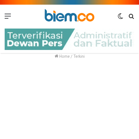
Menu
Switch
Me
skin
Home
/
Terkini