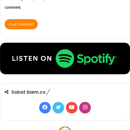
comment.
Sobat biem.co
F
T
Y
I
a
w
o
n