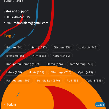
Banten, 42419
Sales and Support:
T: 0896-0429-1819
e-Mail:
redaksibiem@gmail.com
Tag
Banten
(641)
biem
(1047)
Cilegon
(336)
covid-19
(743)
Ekonomi
(366)
Film
(885)
Kabar
(3451)
Kabupaten Serang
(1026)
Korea
(376)
Kota Serang
(720)
Lebak
(708)
Musik
(768)
Olahraga
(716)
Opini
(419)
Pandeglang
(399)
Pendidikan
(376)
PLN
(355)
Terkini
(685)
Rubrik
Terkini
19,535