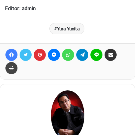
Editor: admin
Yura Yunita
Facebook
Twitter
Pinterest
Messenger
WhatsApp
Telegram
Line
Bagikan lewat e-Mail
Print