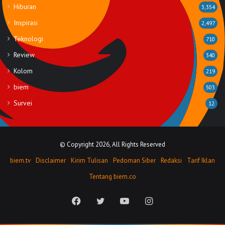
Hiburan
3,354
Inspirasi
2,497
Teknologi
710
Review
340
Kolom
219
biem
503
Survei
12
© Copyright 2026, All Rights Reserved
biem.tv
Disclaimer
Kirim Tulisan
Pedoman Siber
Redaksi
Tarif Iklan
Tentang biem.co
Facebook
Twitter
YouTube
Instagram