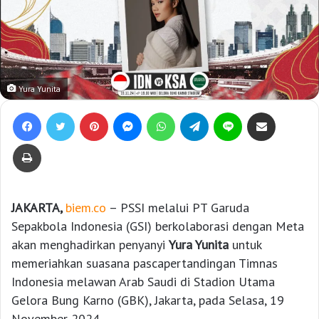
Yura Yunita
Facebook
Twitter
Pinterest
Messenger
WhatsApp
Telegram
Line
Bagikan lewat e-Mail
Print
JAKARTA,
biem.co
– PSSI melalui PT Garuda
Sepakbola Indonesia (GSI) berkolaborasi dengan Meta
akan menghadirkan penyanyi
Yura Yunita
untuk
memeriahkan suasana pascapertandingan Timnas
Indonesia melawan Arab Saudi di Stadion Utama
Gelora Bung Karno (GBK), Jakarta, pada Selasa, 19
November 2024.