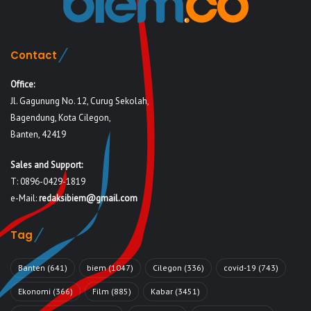
Contact
Office:
Jl. Gagunung No. 12, Curug Sekolah,
Bagendung, Kota Cilegon,
Banten, 42419
Sales and Support:
T: 0896-0429-1819
e-Mail:
redaksibiem@gmail.com
Tag
Banten
(641)
biem
(1047)
Cilegon
(336)
covid-19
(743)
Ekonomi
(366)
Film
(885)
Kabar
(3451)