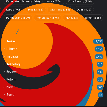
Kabupaten Serang
(1026)
Korea
(376)
Kota Serang
(720)
Lebak
(708)
Musik
(768)
Olahraga
(716)
Opini
(419)
Pandeglang
(399)
Pendidikan
(376)
PLN
(355)
Terkini
(685)
Rubrik
Terkini
19,536
Hiburan
3,354
Inspirasi
2,497
Teknologi
710
Review
340
Kolom
219
biem
503
Survei
12