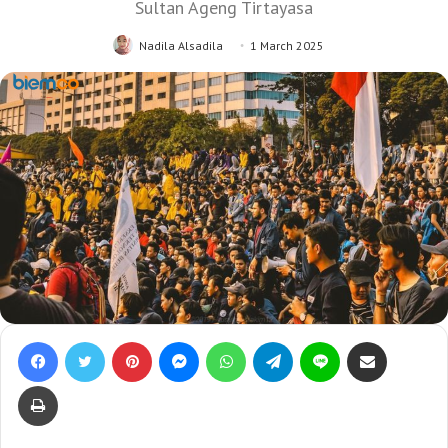
Sultan Ageng Tirtayasa
Nadila Alsadila
1 March 2025
Facebook
Twitter
Pinterest
Messenger
WhatsApp
Telegram
Line
Bagikan lewat e-Mail
Print