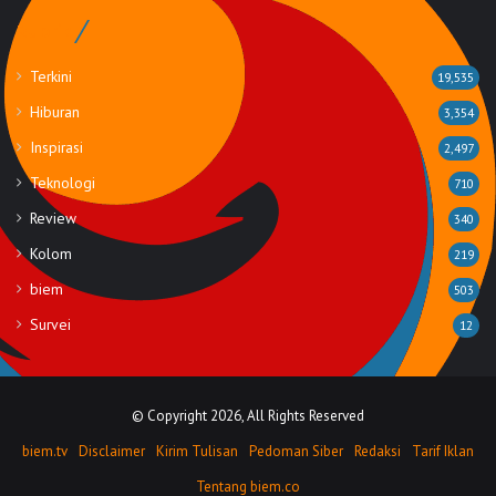
Rubrik
Terkini
19,535
Hiburan
3,354
Inspirasi
2,497
Teknologi
710
Review
340
Kolom
219
biem
503
Survei
12
© Copyright 2026, All Rights Reserved
biem.tv
Disclaimer
Kirim Tulisan
Pedoman Siber
Redaksi
Tarif Iklan
Tentang biem.co