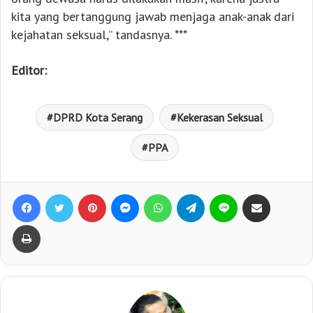
kita yang bertanggung jawab menjaga anak-anak dari
kejahatan seksual,” tandasnya. ***
Editor:
DPRD Kota Serang
Kekerasan Seksual
PPA
Facebook
Twitter
Pinterest
Messenger
WhatsApp
Telegram
Line
Bagikan lewat e-Mail
Print