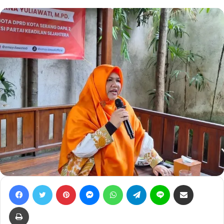
Facebook
Twitter
Pinterest
Messenger
WhatsApp
Telegram
Line
Bagikan lewat e-Mail
Print