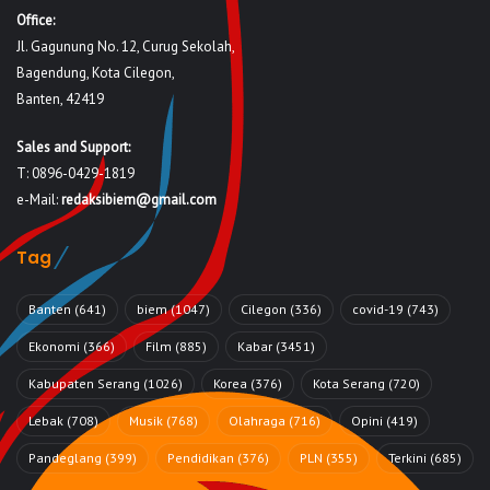
Office:
Jl. Gagunung No. 12, Curug Sekolah,
Bagendung, Kota Cilegon,
Banten, 42419
Sales and Support:
T: 0896-0429-1819
e-Mail:
redaksibiem@gmail.com
Tag
Banten
(641)
biem
(1047)
Cilegon
(336)
covid-19
(743)
Ekonomi
(366)
Film
(885)
Kabar
(3451)
Kabupaten Serang
(1026)
Korea
(376)
Kota Serang
(720)
Lebak
(708)
Musik
(768)
Olahraga
(716)
Opini
(419)
Pandeglang
(399)
Pendidikan
(376)
PLN
(355)
Terkini
(685)