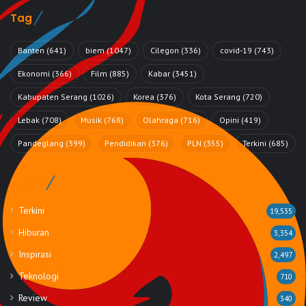
Tag
Banten
(641)
biem
(1047)
Cilegon
(336)
covid-19
(743)
Ekonomi
(366)
Film
(885)
Kabar
(3451)
Kabupaten Serang
(1026)
Korea
(376)
Kota Serang
(720)
Lebak
(708)
Musik
(768)
Olahraga
(716)
Opini
(419)
Pandeglang
(399)
Pendidikan
(376)
PLN
(355)
Terkini
(685)
Rubrik
Terkini
19,535
Hiburan
3,354
Inspirasi
2,497
Teknologi
710
Review
340