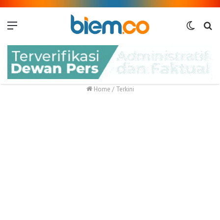
Menu
Switch
Me
skin
Home
/
Terkini