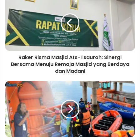
i
t
e
Raker Risma Masjid Ats-Tsauroh: Sinergi
Bersama Menuju Remaja Masjid yang Berdaya
dan Madani