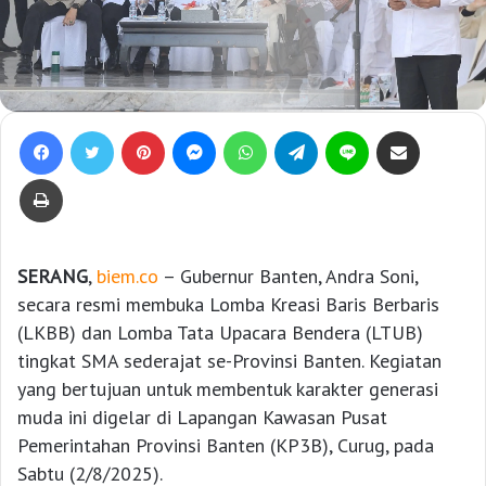
Facebook
Twitter
Pinterest
Messenger
WhatsApp
Telegram
Line
Bagikan lewat e-Mail
Print
SERANG
,
biem.co
– Gubernur Banten, Andra Soni,
secara resmi membuka Lomba Kreasi Baris Berbaris
(LKBB) dan Lomba Tata Upacara Bendera (LTUB)
tingkat SMA sederajat se-Provinsi Banten. Kegiatan
yang bertujuan untuk membentuk karakter generasi
muda ini digelar di Lapangan Kawasan Pusat
Pemerintahan Provinsi Banten (KP3B), Curug, pada
Sabtu (2/8/2025).