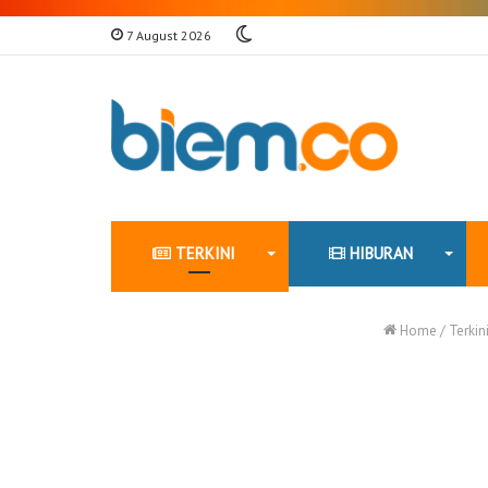
Switch
7 August 2026
skin
TERKINI
HIBURAN
Home
/
Terkin