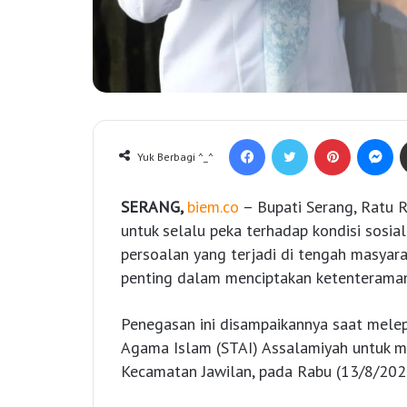
Facebook
Twitter
Pinterest
Messenger
Yuk Berbagi ^_^
SERANG,
biem.co
– Bupati Serang, Ratu 
untuk selalu peka terhadap kondisi sosia
persoalan yang terjadi di tengah masyar
penting dalam menciptakan ketenteraman
Penegasan ini disampaikannya saat melep
Agama Islam (STAI) Assalamiyah untuk me
Kecamatan Jawilan, pada Rabu (13/8/202