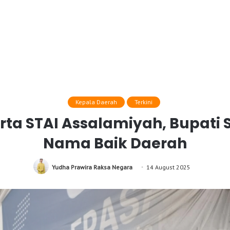
Kepala Daerah
Terkini
ta STAI Assalamiyah, Bupati S
Nama Baik Daerah
Yudha Prawira Raksa Negara
14 August 2025