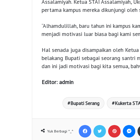
Assalamiyah. Ketua STAI Assalamiyah, Uk
pertama kampus mereka dikunjungi oleh se
“Alhamdulillah, baru tahun ini kampus ka
menjadi motivasi luar biasa bagi kami sem
Hal senada juga disampaikan oleh Ketua Y
belakang Bupati sebagai seorang santri men
dan ini jadi motivasi bagi kita semua, bah
Editor: admin
Bupati Serang
Kukerta STA
Facebook
Twitter
Pinterest
Messenger
Yuk Berbagi ^_^