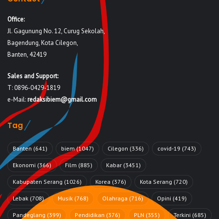
Office:
Jl. Gagunung No. 12, Curug Sekolah,
Bagendung, Kota Cilegon,
Banten, 42419
Sales and Support:
T: 0896-0429-1819
e-Mail:
redaksibiem@gmail.com
Tag
Banten
(641)
biem
(1047)
Cilegon
(336)
covid-19
(743)
Ekonomi
(366)
Film
(885)
Kabar
(3451)
Kabupaten Serang
(1026)
Korea
(376)
Kota Serang
(720)
Lebak
(708)
Musik
(768)
Olahraga
(716)
Opini
(419)
Pandeglang
(399)
Pendidikan
(376)
PLN
(355)
Terkini
(685)