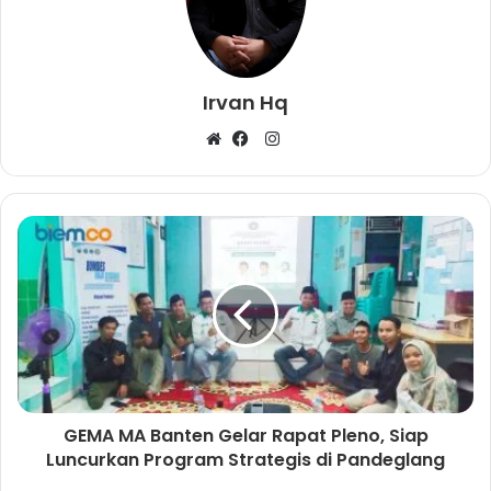
Irvan Hq
I
W
F
n
e
a
s
b
c
t
s
e
a
i
b
g
t
o
r
e
o
a
k
m
GEMA MA Banten Gelar Rapat Pleno, Siap
Luncurkan Program Strategis di Pandeglang