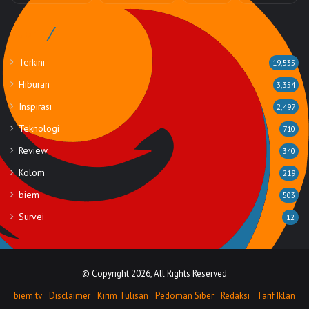
Rubrik
Terkini
19,535
Hiburan
3,354
Inspirasi
2,497
Teknologi
710
Review
340
Kolom
219
biem
503
Survei
12
© Copyright 2026, All Rights Reserved
biem.tv
Disclaimer
Kirim Tulisan
Pedoman Siber
Redaksi
Tarif Iklan