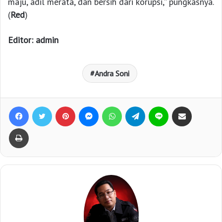
maju, adil merata, dan bersih dari korupsi,” pungkasnya.
(
Red
)
Editor: admin
Andra Soni
Facebook
Twitter
Pinterest
Messenger
WhatsApp
Telegram
Line
Bagikan lewat e-Mail
Print