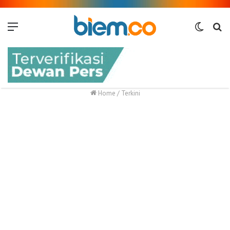
Menu
Switch
Me
skin
Home
/
Terkini