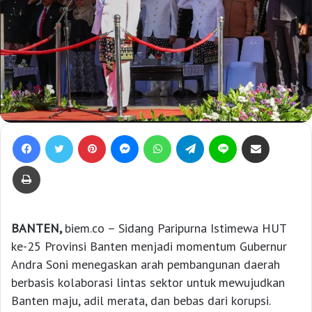
Facebook
Twitter
Pinterest
Messenger
WhatsApp
Telegram
Line
Bagikan lewat e-Mail
Print
BANTEN,
biem.co – Sidang Paripurna Istimewa HUT
ke-25 Provinsi Banten menjadi momentum Gubernur
Andra Soni menegaskan arah pembangunan daerah
berbasis kolaborasi lintas sektor untuk mewujudkan
Banten maju, adil merata, dan bebas dari korupsi.