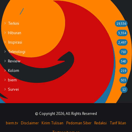
Rubrik
Terkini
19,536
Hiburan
3,354
Inspirasi
2,497
Teknologi
710
Review
340
Kolom
219
biem
503
Survei
12
© Copyright 2026, All Rights Reserved
biem.tv
Disclaimer
Kirim Tulisan
Pedoman Siber
Redaksi
Tarif Iklan