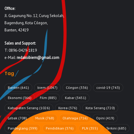
Office:
Jl. Gagunung No. 12, Curug Sekolah,
Bagendung, Kota Cilegon,
Banten, 42419
Sales and Support:
T: 0896-0429-1819
e-Mail:
redaksibiem@gmail.com
Tag
Banten
(641)
biem
(1047)
Cilegon
(336)
covid-19
(743)
Ekonomi
(366)
Film
(885)
Kabar
(3451)
Kabupaten Serang
(1026)
Korea
(376)
Kota Serang
(720)
Lebak
(708)
Musik
(768)
Olahraga
(716)
Opini
(419)
Pandeglang
(399)
Pendidikan
(376)
PLN
(355)
Terkini
(685)