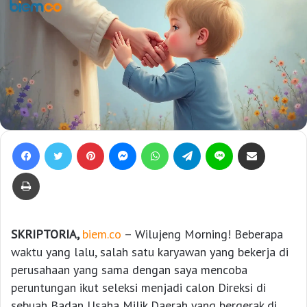
Facebook
Twitter
Pinterest
Messenger
WhatsApp
Telegram
Line
Bagikan lewat e-Mail
Print
SKRIPTORIA,
biem.co
– Wilujeng Morning! Beberapa
waktu yang lalu, salah satu karyawan yang bekerja di
perusahaan yang sama dengan saya mencoba
peruntungan ikut seleksi menjadi calon Direksi di
sebuah Badan Usaha Milik Daerah yang bergerak di