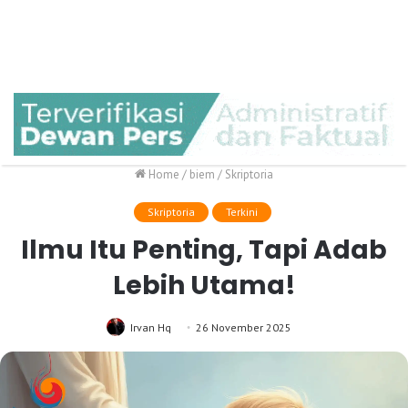
Home
/
biem
/
Skriptoria
Skriptoria
Terkini
Ilmu Itu Penting, Tapi Adab
Lebih Utama!
Irvan Hq
26 November 2025