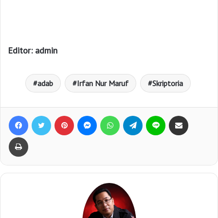
Editor: admin
adab
Irfan Nur Maruf
Skriptoria
Facebook
Twitter
Pinterest
Messenger
WhatsApp
Telegram
Line
Bagikan lewat e-Mail
Print