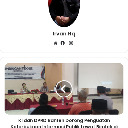
Irvan Hq
I
W
F
n
e
a
s
b
c
t
s
e
a
i
b
g
t
o
r
e
o
a
k
m
KI dan DPRD Banten Dorong Penguatan
Keterbukaan Informasi Publik Lewat Bimtek di