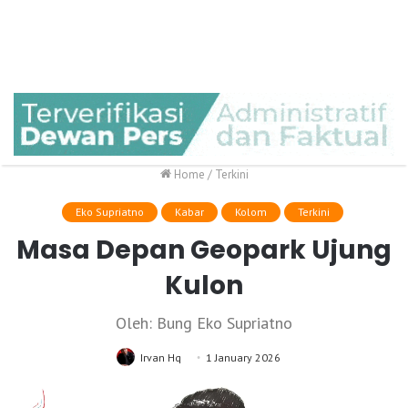
Home
/
Terkini
Eko Supriatno
Kabar
Kolom
Terkini
Masa Depan Geopark Ujung
Kulon
Oleh: Bung Eko Supriatno
Irvan Hq
1 January 2026