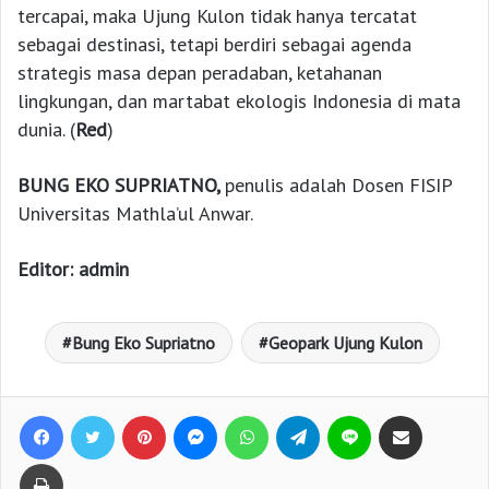
tercapai, maka Ujung Kulon tidak hanya tercatat
sebagai destinasi, tetapi berdiri sebagai agenda
strategis masa depan peradaban, ketahanan
lingkungan, dan martabat ekologis Indonesia di mata
dunia. (
Red
)
BUNG EKO SUPRIATNO,
penulis adalah Dosen FISIP
Universitas Mathla’ul Anwar.
Editor: admin
Bung Eko Supriatno
Geopark Ujung Kulon
Facebook
Twitter
Pinterest
Messenger
WhatsApp
Telegram
Line
Bagikan lewat e-Mail
Print