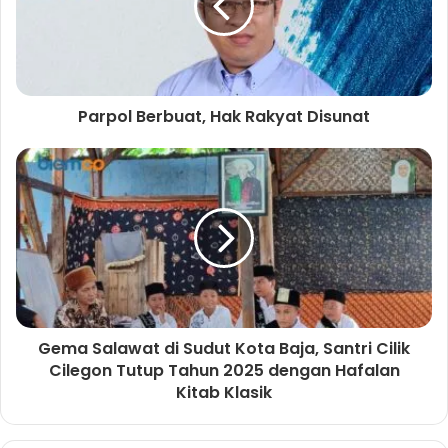
e
o
a
k
m
Parpol Berbuat, Hak Rakyat Disunat
Gema Salawat di Sudut Kota Baja, Santri Cilik
Cilegon Tutup Tahun 2025 dengan Hafalan
Kitab Klasik