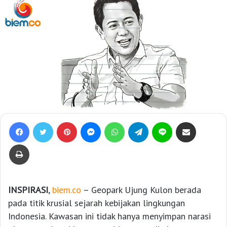
Facebook
Twitter
Pinterest
Messenger
WhatsApp
Telegram
Line
Bagikan lewat e-Mail
Print
INSPIRASI
,
biem.co
– Geopark Ujung Kulon berada
pada titik krusial sejarah kebijakan lingkungan
Indonesia. Kawasan ini tidak hanya menyimpan narasi