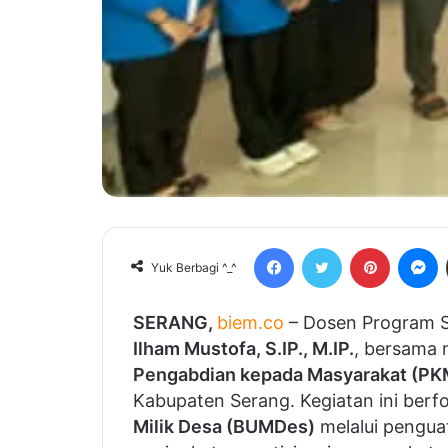
Facebook
Twitter
Pinterest
Messenger
Yuk Berbagi ^_^
SERANG,
biem.co
– Dosen Program S
Ilham Mustofa, S.IP., M.IP.
, bersama
Pengabdian kepada Masyarakat (PK
Kabupaten Serang. Kegiatan ini ber
Milik Desa (BUMDes)
melalui penguat