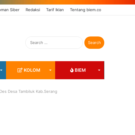
man Siber
Redaksi
Tarif Iklan
Tentang biem.co
Search
for:
KOLOM
BIEM
es Desa Tambiluk Kab.Serang