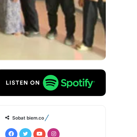
Sobat biem.co
F
T
Y
I