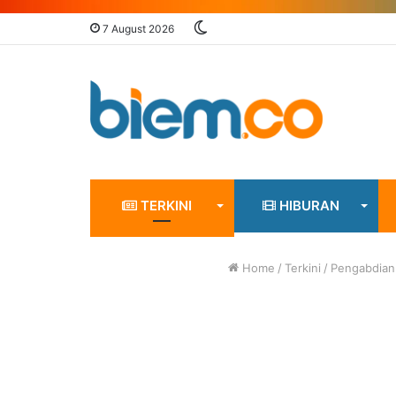
Switch
7 August 2026
skin
TERKINI
HIBURAN
Home
/
Terkini
/
Pengabdian