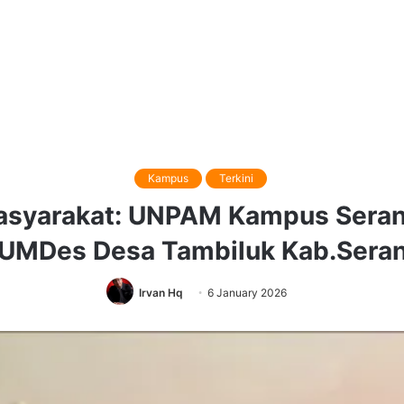
Kampus
Terkini
asyarakat: UNPAM Kampus Seran
UMDes Desa Tambiluk Kab.Sera
Irvan Hq
6 January 2026