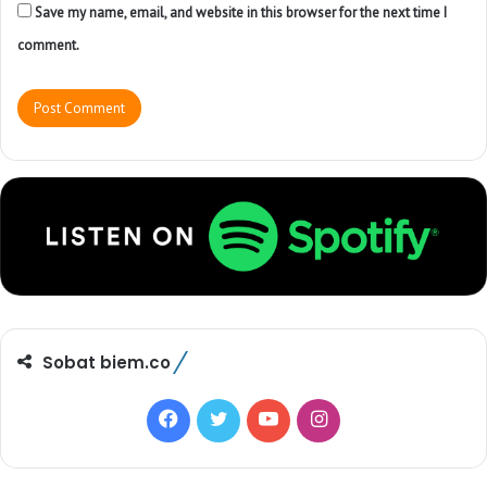
Save my name, email, and website in this browser for the next time I
comment.
Sobat biem.co
F
T
Y
I
a
w
o
n