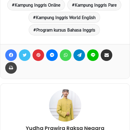
Kampung Inggris Online
Kampung Inggris Pare
Kampung Inggris World English
Program kursus Bahasa Inggris
Facebook
Twitter
Pinterest
Messenger
WhatsApp
Telegram
Line
Bagikan lewat e-Mail
Print
Yudha Prawira Raksa Negara