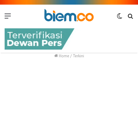
Menu
Switch
Me
skin
Home
/
Terkini