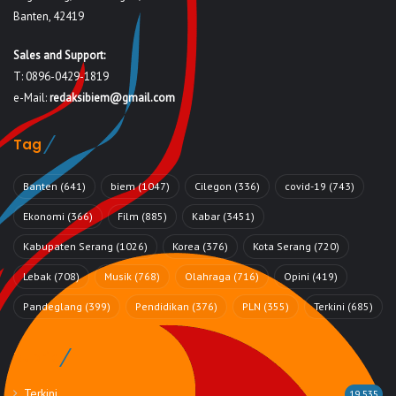
Banten, 42419
Sales and Support:
T: 0896-0429-1819
e-Mail:
redaksibiem@gmail.com
Tag
Banten
(641)
biem
(1047)
Cilegon
(336)
covid-19
(743)
Ekonomi
(366)
Film
(885)
Kabar
(3451)
Kabupaten Serang
(1026)
Korea
(376)
Kota Serang
(720)
Lebak
(708)
Musik
(768)
Olahraga
(716)
Opini
(419)
Pandeglang
(399)
Pendidikan
(376)
PLN
(355)
Terkini
(685)
Rubrik
Terkini
19,535