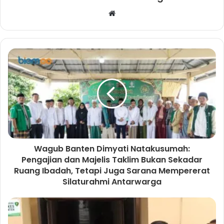
W
e
b
s
i
t
e
Wagub Banten Dimyati Natakusumah:
Pengajian dan Majelis Taklim Bukan Sekadar
Ruang Ibadah, Tetapi Juga Sarana Mempererat
Silaturahmi Antarwarga