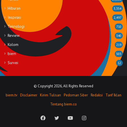
Hiburan
3,354
Inspirasi
2,497
Teknologi
710
Review
340
Kolom
219
biem
503
Survei
12
© Copyright 2026, All Rights Reserved
biem.tv
Disclaimer
Kirim Tulisan
Pedoman Siber
Redaksi
Tarif Iklan
Tentang biem.co
Facebook
Twitter
YouTube
Instagram