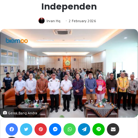
Independen
Irvan Hq
2 February 2026
Gerak Bang Andra
Facebook
Twitter
Pinterest
Messenger
WhatsApp
Telegram
Line
Bagikan lewat e-Mail
Print