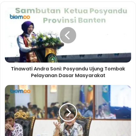
e
a
s
b
c
t
s
e
a
i
b
g
t
o
r
e
o
a
k
m
Tinawati Andra Soni: Posyandu Ujung Tombak
Pelayanan Dasar Masyarakat