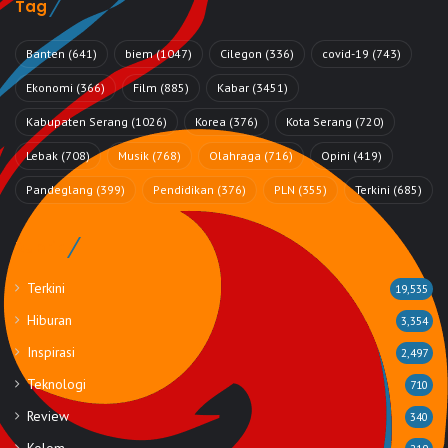
Tag
Banten
(641)
biem
(1047)
Cilegon
(336)
covid-19
(743)
Ekonomi
(366)
Film
(885)
Kabar
(3451)
Kabupaten Serang
(1026)
Korea
(376)
Kota Serang
(720)
Lebak
(708)
Musik
(768)
Olahraga
(716)
Opini
(419)
Pandeglang
(399)
Pendidikan
(376)
PLN
(355)
Terkini
(685)
Rubrik
Terkini
19,535
Hiburan
3,354
Inspirasi
2,497
Teknologi
710
Review
340