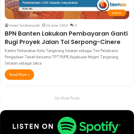
Kabar
Irwan Yusdiansyah
26 June 2020
0
BPN Banten Lakukan Pembayaran Ganti
Rugi Proyek Jalan Tol Serpong-Cinere
Kantor Pertanahan Kota Tangerang Selatan sebagai Tim Pelaksana
Pengadaan Tanah bersama TPT PUPR, Kejaksaan Negeri Tangerang
Selatan sebagai Jaksa
Read More »
No More Posts