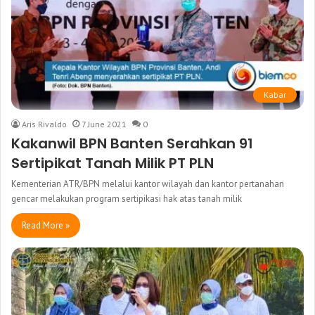
Kabar
Aris Rivaldo
7 June 2021
0
Kakanwil BPN Banten Serahkan 91
Sertipikat Tanah Milik PT PLN
Kementerian ATR/BPN melalui kantor wilayah dan kantor pertanahan
gencar melakukan program sertipikasi hak atas tanah milik
Read More »