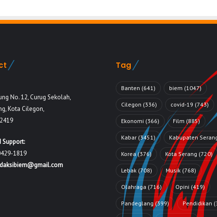
ct
Tag
Banten
(641)
biem
(1047)
ung No. 12, Curug Sekolah,
Cilegon
(336)
covid-19
(743)
g, Kota Cilegon,
42419
Ekonomi
(366)
Film
(885)
Kabar
(3451)
Kabupaten Seran
 Support:
0429-1819
Korea
(376)
Kota Serang
(720)
edaksibiem@gmail.com
Lebak
(708)
Musik
(768)
Olahraga
(716)
Opini
(419)
Pandeglang
(399)
Pendidikan
(