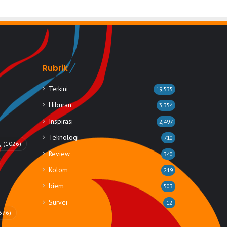
Rubrik
Terkini
19,535
Hiburan
3,354
Inspirasi
2,497
Teknologi
710
g
(1026)
Review
340
Kolom
219
biem
503
Survei
12
376)