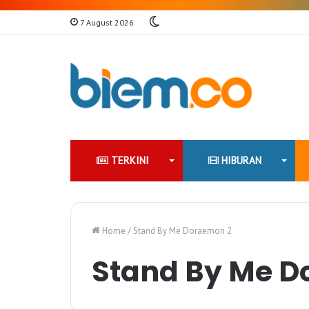
Switch
7 August 2026
skin
TERKINI
HIBURAN
Home
/
Stand By Me Doraemon 2
Stand By Me D