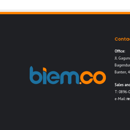
Conta
Office:
Jl. Gagun
Bagendun
Banten, 
Sales and
T: 0896-
e-Mail:
r