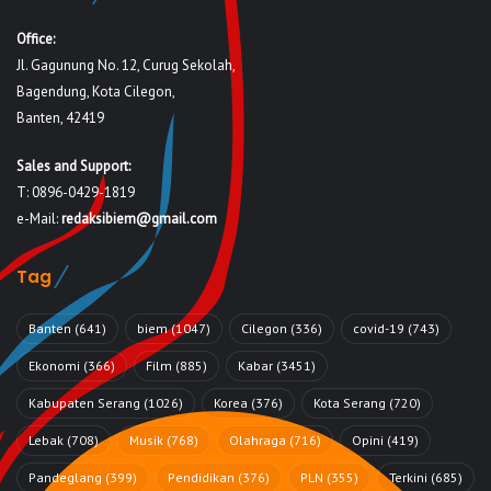
Office:
Jl. Gagunung No. 12, Curug Sekolah,
Bagendung, Kota Cilegon,
Banten, 42419
Sales and Support:
T: 0896-0429-1819
e-Mail:
redaksibiem@gmail.com
Tag
Banten
(641)
biem
(1047)
Cilegon
(336)
covid-19
(743)
Ekonomi
(366)
Film
(885)
Kabar
(3451)
Kabupaten Serang
(1026)
Korea
(376)
Kota Serang
(720)
Lebak
(708)
Musik
(768)
Olahraga
(716)
Opini
(419)
Pandeglang
(399)
Pendidikan
(376)
PLN
(355)
Terkini
(685)