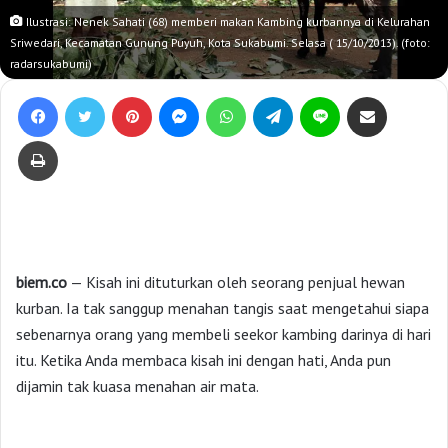
Ilustrasi: Nenek Sahati (68) memberi makan Kambing kurbannya di Kelurahan
Sriwedari, Kecamatan Gunung Puyuh, Kota Sukabumi. Selasa ( 15/10/2013). (foto:
radarsukabumi)
Facebook
Twitter
Pinterest
Messenger
WhatsApp
Telegram
Line
Bagikan lewat e-Mail
Print
biem.co
— Kisah ini dituturkan oleh seorang penjual hewan
kurban. Ia tak sanggup menahan tangis saat mengetahui siapa
sebenarnya orang yang membeli seekor kambing darinya di hari
itu. Ketika Anda membaca kisah ini dengan hati, Anda pun
dijamin tak kuasa menahan air mata.