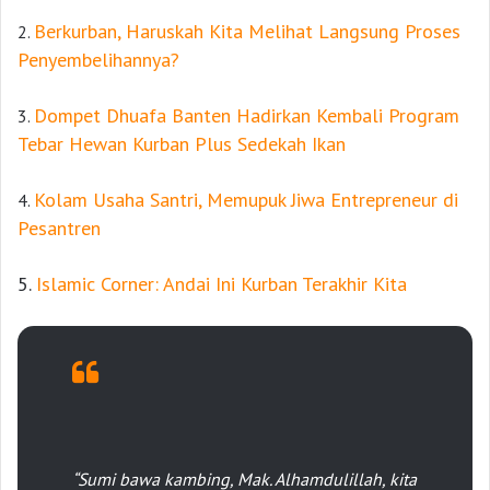
Berkurban, Haruskah Kita Melihat Langsung Proses
2.
Penyembelihannya?
Dompet Dhuafa Banten Hadirkan Kembali Program
3.
Tebar Hewan Kurban Plus Sedekah Ikan
Kolam Usaha Santri, Memupuk Jiwa Entrepreneur di
4.
Pesantren
5.
Islamic Corner: Andai Ini Kurban Terakhir Kita
“Sumi bawa kambing, Mak.
Alhamdulillah
, kita