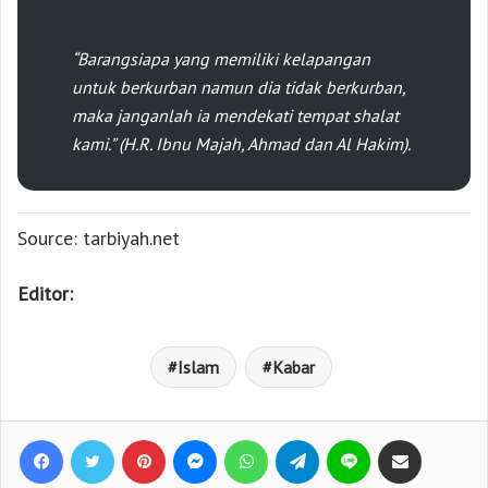
“
Barangsiapa yang memiliki kelapangan
untuk berkurban namun dia tidak berkurban,
maka janganlah ia mendekati tempat shalat
kami
.” (H.R. Ibnu Majah, Ahmad dan Al Hakim).
Source: tarbiyah.net
Editor:
Islam
Kabar
Facebook
Twitter
Pinterest
Messenger
WhatsApp
Telegram
Line
Bagikan lewat e-Mail
Print