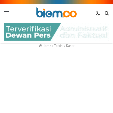
Menu
Switch
Me
skin
Home
/
Terkini
/
Kabar