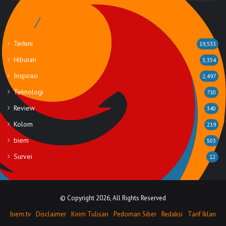
Rubrik
Terkini
19,533
Hiburan
3,354
Inspirasi
2,497
Teknologi
710
Review
340
Kolom
219
biem
503
Survei
12
© Copyright 2026, All Rights Reserved
biem.tv
Disclaimer
Kirim Tulisan
Pedoman Siber
Redaksi
Tarif Iklan