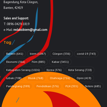
Bagendung, Kota Cilegon,
Banten, 42419
Sales and Support:
T: 0896-0429-1819
e-Mail:
redaksibiem@gmail.com
Tag
Banten
(641)
biem
(1047)
Cilegon
(336)
covid-19
(743)
Ekonomi
(366)
Film
(885)
Kabar
(3451)
Kabupaten Serang
(1026)
Korea
(376)
Kota Serang
(720)
Lebak
(708)
Musik
(768)
Olahraga
(716)
Opini
(419)
Pandeglang
(399)
Pendidikan
(376)
PLN
(355)
Terkini
(685)
Rubrik