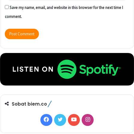
Save my name, email, and website in this browser for the next time I
comment.
Sobat biem.co
F
T
Y
I
a
w
o
n