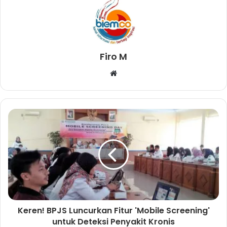
Firo M
W
e
b
s
i
t
e
Keren! BPJS Luncurkan Fitur 'Mobile Screening'
untuk Deteksi Penyakit Kronis