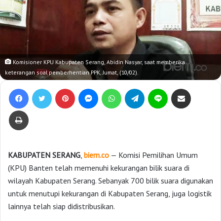
Komisioner KPU Kabupaten Serang, Abidin Nasyar, saat memberika
keterangan soal pemberhentian PPK, Jumat, (10/02).
Facebook
Twitter
Pinterest
Messenger
WhatsApp
Telegram
Line
Bagikan lewat e-Mail
Print
KABUPATEN SERANG
,
biem.co
— Komisi Pemilihan Umum
(KPU) Banten telah memenuhi kekurangan bilik suara di
wilayah Kabupaten Serang. Sebanyak 700 bilik suara digunakan
untuk menutupi kekurangan di Kabupaten Serang, juga logistik
lainnya telah siap didistribusikan.