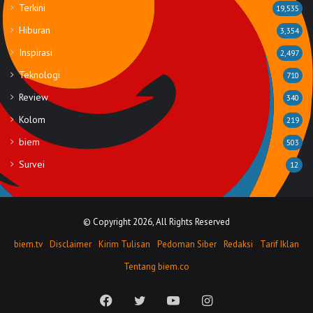
Terkini
19,535
Hiburan
3,354
Inspirasi
2,497
Teknologi
710
Review
340
Kolom
219
biem
503
Survei
12
© Copyright 2026, All Rights Reserved
biem.tv
Disclaimer
Kirim Tulisan
Pedoman Siber
Redaksi
Tarif Iklan
Tentang biem.co
Facebook
Twitter
YouTube
Instagram