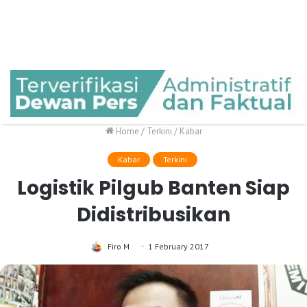
Home
/
Terkini
/
Kabar
Kabar
Terkini
Logistik Pilgub Banten Siap
Didistribusikan
Firo M
1 February 2017