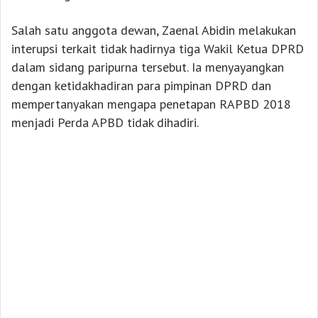
Salah satu anggota dewan, Zaenal Abidin melakukan
interupsi terkait tidak hadirnya tiga Wakil Ketua DPRD
dalam sidang paripurna tersebut. Ia menyayangkan
dengan ketidakhadiran para pimpinan DPRD dan
mempertanyakan mengapa penetapan RAPBD 2018
menjadi Perda APBD tidak dihadiri.