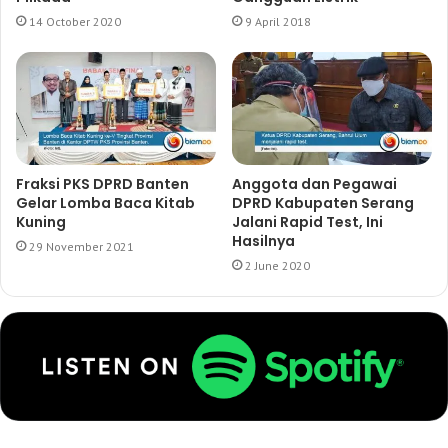
14 October 2020
9 April 2018
Fraksi PKS DPRD Banten
Anggota dan Pegawai
Gelar Lomba Baca Kitab
DPRD Kabupaten Serang
Kuning
Jalani Rapid Test, Ini
Hasilnya
29 November 2021
2 June 2020