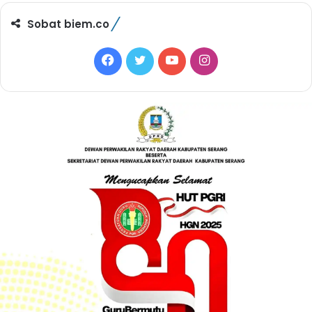
Sobat biem.co
F
T
Y
I
a
w
o
n
c
i
u
s
e
t
T
t
b
t
u
a
o
e
b
g
o
r
e
r
k
a
m