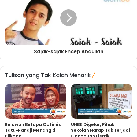
Sajak-sajak Encep Abdullah
Tulisan yang Tak Kalah Menarik
Relawan Betapa Optimis
UNBK Digelar, Pihak
Tatu-Pandji Menang di
Sekolah Harap Tak Terjadi
Pilkada
Gangguan Listrik