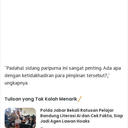
“Padahal sidang paripurna ini sangat penting. Ada apa
dengan ketidakhadiran para pimpinan tersebut?,”
ungkapnya.
Tulisan yang Tak Kalah Menarik
Polda Jabar Bekali Ratusan Pelajar
Bandung Literasi AI dan Cek Fakta, Siap
Jadi Agen Lawan Hoaks