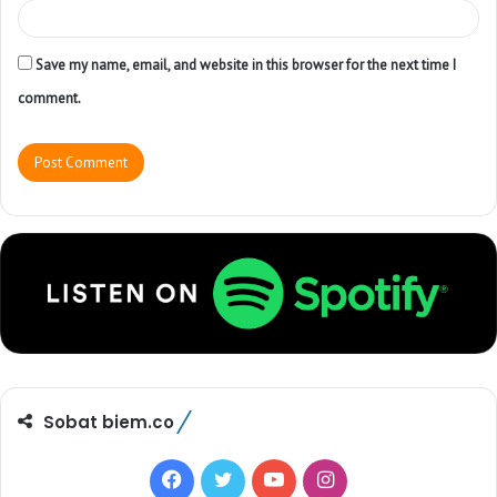
Save my name, email, and website in this browser for the next time I
comment.
Sobat biem.co
F
T
Y
I