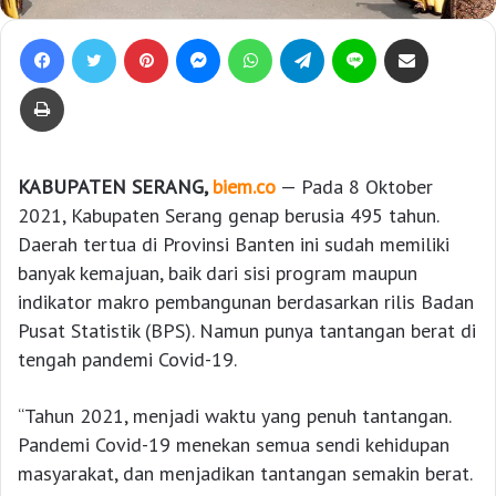
Facebook
Twitter
Pinterest
Messenger
WhatsApp
Telegram
Line
Bagikan lewat e-Mail
Print
KABUPATEN SERANG,
biem.co
— Pada 8 Oktober
2021, Kabupaten Serang genap berusia 495 tahun.
Daerah tertua di Provinsi Banten ini sudah memiliki
banyak kemajuan, baik dari sisi program maupun
indikator makro pembangunan berdasarkan rilis Badan
Pusat Statistik (BPS). Namun punya tantangan berat di
tengah pandemi Covid-19.
“Tahun 2021, menjadi waktu yang penuh tantangan.
Pandemi Covid-19 menekan semua sendi kehidupan
masyarakat, dan menjadikan tantangan semakin berat.