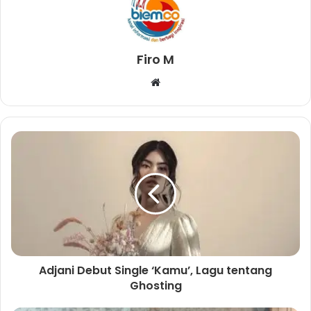
Firo M
W
e
b
s
i
t
e
Adjani Debut Single ‘Kamu’, Lagu tentang
Ghosting