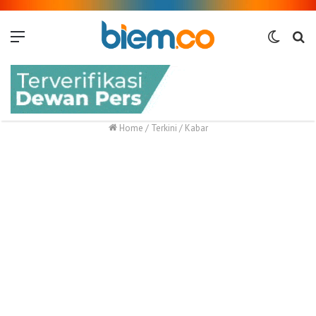
Menu
Switch
Me
skin
Home
/
Terkini
/
Kabar