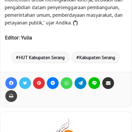
pengabdian dalam penyelenggaraan pembangunan,
pemerintahan umum, pemberdayaan masyarakat, dan
pelayanan publik,” ujar Andika.
(*)
Editor: Yulia
HUT Kabupaten Serang
Kabupaten Serang
Facebook
Twitter
Pinterest
Messenger
WhatsApp
Telegram
Line
Bagikan lewat e-Mail
Print