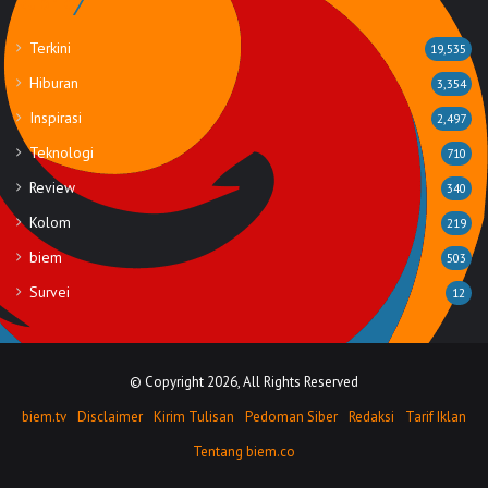
Rubrik
Terkini
19,535
Hiburan
3,354
Inspirasi
2,497
Teknologi
710
Review
340
Kolom
219
biem
503
Survei
12
© Copyright 2026, All Rights Reserved
biem.tv
Disclaimer
Kirim Tulisan
Pedoman Siber
Redaksi
Tarif Iklan
Tentang biem.co