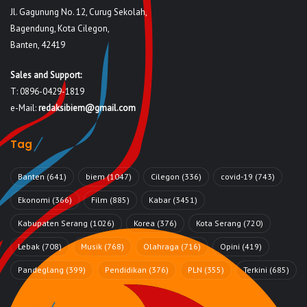
Jl. Gagunung No. 12, Curug Sekolah,
Bagendung, Kota Cilegon,
Banten, 42419
Sales and Support:
T: 0896-0429-1819
e-Mail:
redaksibiem@gmail.com
Tag
Banten
(641)
biem
(1047)
Cilegon
(336)
covid-19
(743)
Ekonomi
(366)
Film
(885)
Kabar
(3451)
Kabupaten Serang
(1026)
Korea
(376)
Kota Serang
(720)
Lebak
(708)
Musik
(768)
Olahraga
(716)
Opini
(419)
Pandeglang
(399)
Pendidikan
(376)
PLN
(355)
Terkini
(685)