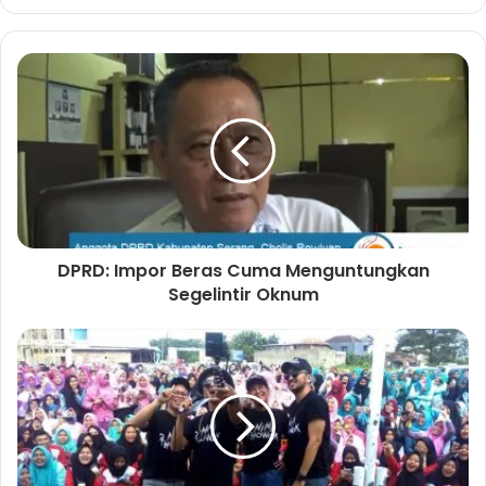
e
b
s
i
t
e
DPRD: Impor Beras Cuma Menguntungkan
Segelintir Oknum