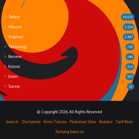
Rubrik
Terkini
19,535
Hiburan
3,354
Inspirasi
2,497
Teknologi
710
Review
340
Kolom
219
biem
503
Survei
12
© Copyright 2026, All Rights Reserved
biem.tv
Disclaimer
Kirim Tulisan
Pedoman Siber
Redaksi
Tarif Iklan
Tentang biem.co