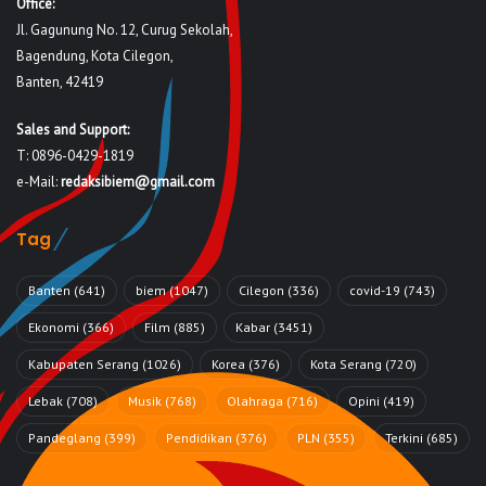
Office:
Jl. Gagunung No. 12, Curug Sekolah,
Bagendung, Kota Cilegon,
Banten, 42419
Sales and Support:
T: 0896-0429-1819
e-Mail:
redaksibiem@gmail.com
Tag
Banten
(641)
biem
(1047)
Cilegon
(336)
covid-19
(743)
Ekonomi
(366)
Film
(885)
Kabar
(3451)
Kabupaten Serang
(1026)
Korea
(376)
Kota Serang
(720)
Lebak
(708)
Musik
(768)
Olahraga
(716)
Opini
(419)
Pandeglang
(399)
Pendidikan
(376)
PLN
(355)
Terkini
(685)