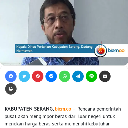
Facebook
Twitter
Pinterest
Messenger
WhatsApp
Telegram
Line
Bagikan lewat e-Mail
Print
KABUPATEN SERANG,
biem.co
– Rencana pemerintah
pusat akan mengimpor beras dari luar negeri untuk
menekan harga beras serta memenuhi kebutuhan