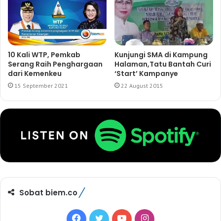
10 Kali WTP, Pemkab
Kunjungi SMA di Kampung
Serang Raih Penghargaan
Halaman,Tatu Bantah Curi
dari Kemenkeu
‘Start’ Kampanye
15 September 2021
22 August 2015
Sobat biem.co
F
T
Y
I