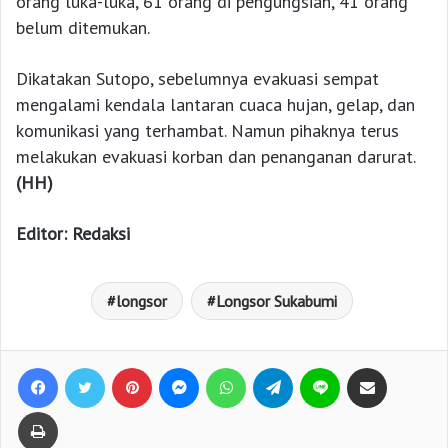
orang luka-luka, 61 orang di pengungsian, 41 orang
belum ditemukan.
Dikatakan Sutopo, sebelumnya evakuasi sempat
mengalami kendala lantaran cuaca hujan, gelap, dan
komunikasi yang terhambat. Namun pihaknya terus
melakukan evakuasi korban dan penanganan darurat.
(HH)
Editor: Redaksi
longsor
Longsor Sukabumi
Facebook
Twitter
Pinterest
Messenger
WhatsApp
Telegram
Line
Bagikan lewat e-Mail
Print