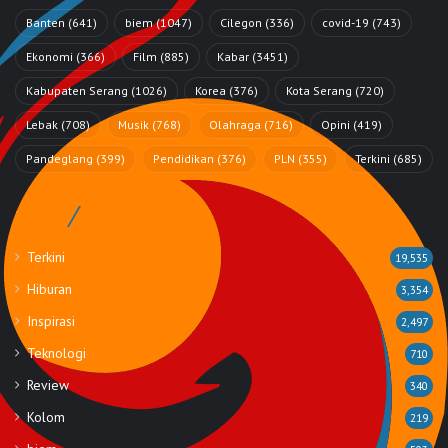
Banten
(641)
biem
(1047)
Cilegon
(336)
covid-19
(743)
Ekonomi
(366)
Film
(885)
Kabar
(3451)
Kabupaten Serang
(1026)
Korea
(376)
Kota Serang
(720)
Lebak
(708)
Musik
(768)
Olahraga
(716)
Opini
(419)
Pandeglang
(399)
Pendidikan
(376)
PLN
(355)
Terkini
(685)
Rubrik
Terkini
19,535
Hiburan
3,354
Inspirasi
2,497
Teknologi
710
Review
340
Kolom
219