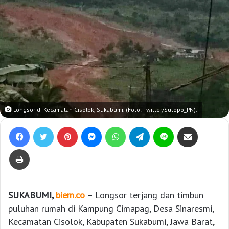
Longsor di Kecamatan Cisolok, Sukabumi. (Foto: Twitter/Sutopo_PN).
Facebook
Twitter
Pinterest
Messenger
WhatsApp
Telegram
Line
Bagikan lewat e-Mail
Print
SUKABUMI,
biem.co
– Longsor terjang dan timbun
puluhan rumah di Kampung Cimapag, Desa Sinaresmi,
Kecamatan Cisolok, Kabupaten Sukabumi, Jawa Barat,